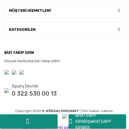
MÜŞTERİ HİZMETLERİ
KATEGORİLER
BİZİ TAKİP EDİN
Sosyal medyada bizi takip edin!
Sipariş Destek
0 322 530 00 13
Copyright 2020
E-KÖKSALHIRDAVAT
| Tüm hakları saklıdır.
WHATSAPP
SİPARİŞ
WHATSAPP
SİPARİŞ
ile
ideasoft
e-