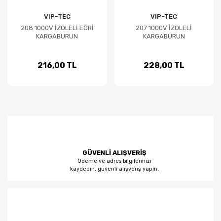
VIP-TEC
VIP-TEC
208 1000V İZOLELİ EĞRİ
207 1000V İZOLELİ
KARGABURUN
KARGABURUN
216,00 TL
228,00 TL
GÜVENLİ ALIŞVERİŞ
Ödeme ve adres bilgilerinizi
kaydedin, güvenli alışveriş yapın.