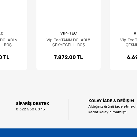
EC
VIP-TEC
V
 DOLABI 6
Vip-Tec TAKIM DOLABI 8
Vip-Tec 
 - BOŞ
ÇEKMECELİ - BOŞ
ÇEKME
0 TL
7.872,00 TL
6.6
KOLAY İADE & DEĞİŞİM
SİPARİŞ DESTEK
Aldığınız ürünü iade etmek 
0 322 530 00 13
kadar kolay olmamıştı.