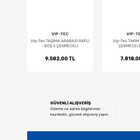
VIP-TEC
VIP-T
Vip-Tec TAŞIMA ARABASI RAFLI
Vip-Tec TAKIM
- BOŞ 5 ÇEKMECELİ
ÇEKMECELİ
9.582,00 TL
7.818,0
GÜVENLİ ALIŞVERİŞ
Ödeme ve adres bilgilerinizi
kaydedin, güvenli alışveriş yapın.