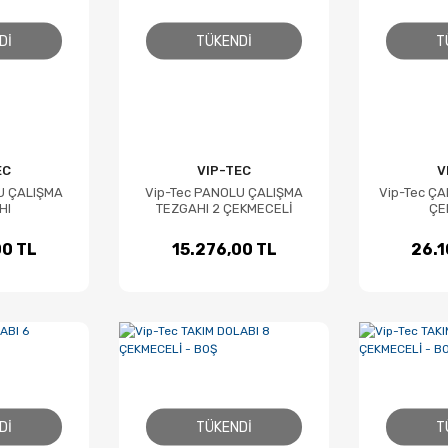
DI
TÜKENDI
T
EC
VIP-TEC
V
U ÇALIŞMA
Vip-Tec PANOLU ÇALIŞMA
Vip-Tec ÇA
HI
TEZGAHI 2 ÇEKMECELİ
ÇE
00 TL
15.276,00 TL
26.1
DI
TÜKENDI
T