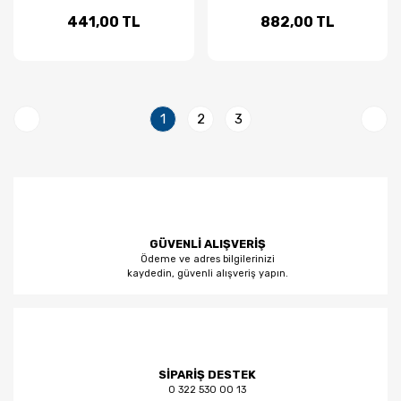
441,00 TL
882,00 TL
1
2
3
GÜVENLİ ALIŞVERİŞ
Ödeme ve adres bilgilerinizi
kaydedin, güvenli alışveriş yapın.
SİPARİŞ DESTEK
0 322 530 00 13