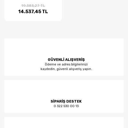
19.383,27 TL
14.537,45 TL
GÜVENLİ ALIŞVERİŞ
Ödeme ve adres bilgilerinizi
kaydedin, güvenli alışveriş yapın.
SİPARİŞ DESTEK
0 322 530 00 13