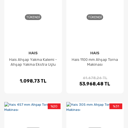
TÜKENDI
TÜKENDI
HAIS
HAIS
Hais Ahşap Yakma Kalemi -
Hais 1100 mm Ahşap Torna
Ahşap Yakma Ekstra Uçlu
Makinası
61.678,26 TL
1.098,73 TL
53.968,48 TL
%20
%31