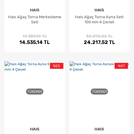
HAIS
HAIS
Hais Ağaç Torna Merkezleme
Hais Ağaç Torna Ayna Seti
Seti
100 mm 4 Çeneli
19.380,19 TL
32.290,02 TL
14.535,14 TL
24.217,52 TL
%25
%47
TÜKENDI
TÜKENDI
HAIS
HAIS