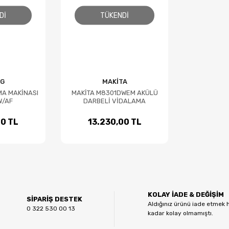
DI
TÜKENDI
NG
MAKİTA
A MAKİNASI
MAKİTA M8301DWEM AKÜLÜ
W/AF
DARBELİ VİDALAMA
00 TL
13.230,00 TL
KOLAY İADE & DEĞİŞİM
SİPARİŞ DESTEK
Aldığınız ürünü iade etmek 
0 322 530 00 13
kadar kolay olmamıştı.