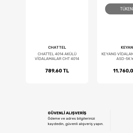
TÜKEN
CHATTEL
KEYA
CHATTEL 4014 AKÜLÜ
KEYANG VİDALAM
VİDALAMALAR CHT 4014
ASD-5K 
789,60 TL
11.760,
GÜVENLİ ALIŞVERİŞ
Ödeme ve adres bilgilerinizi
kaydedin, güvenli alışveriş yapın.