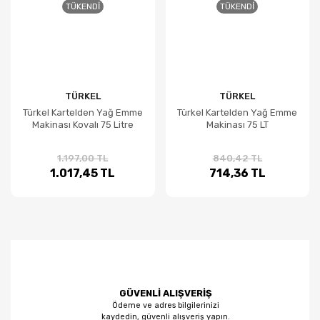
TÜKENDI
TÜKENDI
TÜRKEL
TÜRKEL
Türkel Kartelden Yağ Emme
Türkel Kartelden Yağ Emme
Makinası Kovalı 75 Litre
Makinası 75 LT
1.197,00 TL
840,42 TL
1.017,45 TL
714,36 TL
GÜVENLİ ALIŞVERİŞ
Ödeme ve adres bilgilerinizi
kaydedin, güvenli alışveriş yapın.