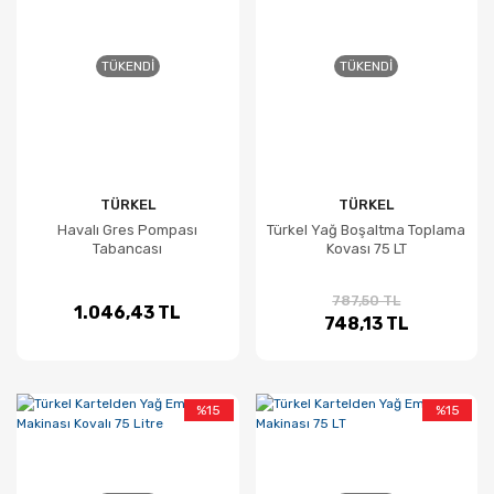
TÜKENDI
TÜKENDI
TÜRKEL
TÜRKEL
Havalı Gres Pompası
Türkel Yağ Boşaltma Toplama
Tabancası
Kovası 75 LT
787,50 TL
1.046,43 TL
748,13 TL
%15
%15