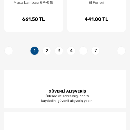
Masa Lambası GP-815
El Feneri
661,50 TL
441,00 TL
1
2
3
4
..
7
GÜVENLİ ALIŞVERİŞ
Ödeme ve adres bilgilerinizi
kaydedin, güvenli alışveriş yapın.