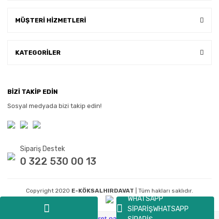
MÜŞTERİ HİZMETLERİ
KATEGORİLER
BİZİ TAKİP EDİN
Sosyal medyada bizi takip edin!
Sipariş Destek
0 322 530 00 13
Copyright 2020
E-KÖKSALHIRDAVAT
| Tüm hakları saklıdır.
WHATSAPP
SİPARİŞ
WHATSAPP
ile
ideasoft
e-