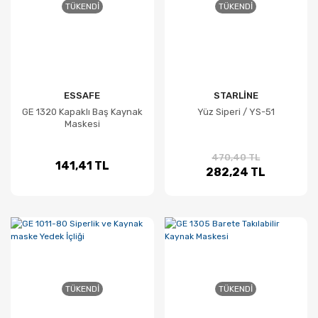
TÜKENDI
TÜKENDI
ESSAFE
STARLİNE
GE 1320 Kapaklı Baş Kaynak
Yüz Siperi / YS-51
Maskesi
470,40 TL
141,41 TL
282,24 TL
TÜKENDI
TÜKENDI