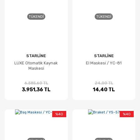
TÜKENDI
TÜKENDI
STARLİNE
STARLİNE
LUXE Otomatik Kaynak
El Maskesi / YC-81
Maskesi
6.585,60 TL
24,00 TL
3.951,36 TL
14,40 TL
%40
%40