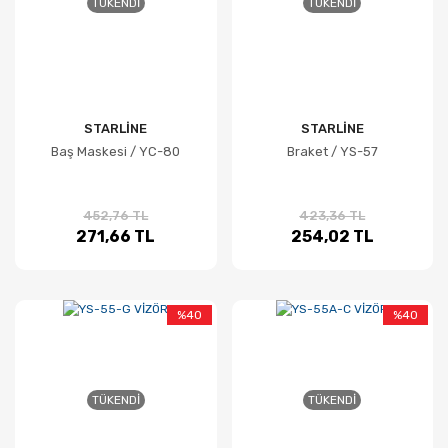
TÜKENDI
TÜKENDI
STARLİNE
STARLİNE
Baş Maskesi / YC-80
Braket / YS-57
452,76 TL
423,36 TL
271,66 TL
254,02 TL
%40
%40
TÜKENDI
TÜKENDI