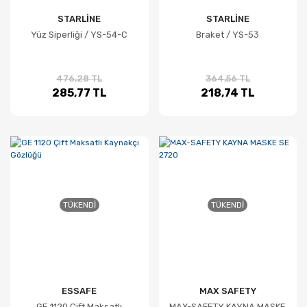
STARLİNE
STARLİNE
Yüz Siperliği / YS-54-C
Braket / YS-53
476,28 TL
364,56 TL
285,77 TL
218,74 TL
TÜKENDI
TÜKENDI
ESSAFE
MAX SAFETY
GE 1120 Çift Maksatlı
MAX-SAFETY KAYNA MASKE