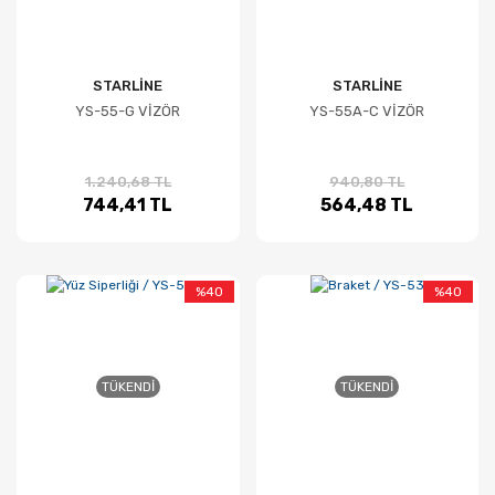
STARLİNE
STARLİNE
YS-55-G VİZÖR
YS-55A-C VİZÖR
1.240,68 TL
940,80 TL
744,41 TL
564,48 TL
%40
%40
TÜKENDI
TÜKENDI