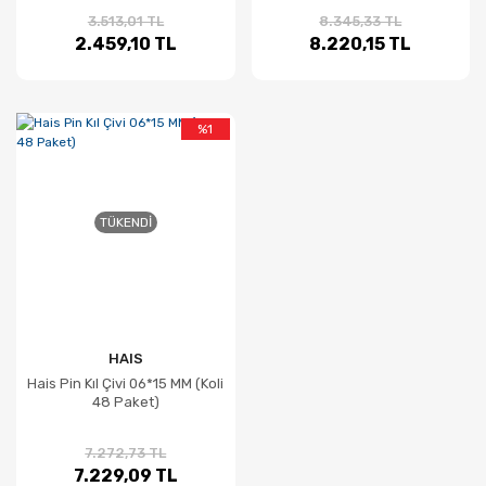
3.513,01 TL
8.345,33 TL
2.459,10 TL
8.220,15 TL
%1
TÜKENDI
HAIS
Hais Pin Kıl Çivi 06*15 MM (Koli
48 Paket)
7.272,73 TL
7.229,09 TL