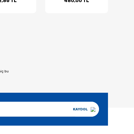
2,86 TL
480,00 TL
hiç bu
KAYDOL