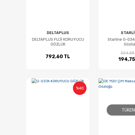
DELTAPLUS
STARLİ
DELTAPLUS FUJİ KORUYUCU
Starline G-03
GÖZLÜK
Gözlü
324,58
792,60 TL
194,75
%40
TÜKEN