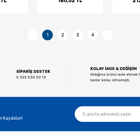
 TL
180,52 TL
21
1
2
3
4
KOLAY İADE & DEĞİŞİM
SİPARİŞ DESTEK
Aldığınız ürünü iade etmek 
0 322 530 00 13
kadar kolay olmamıştı.
n Kaydolun!