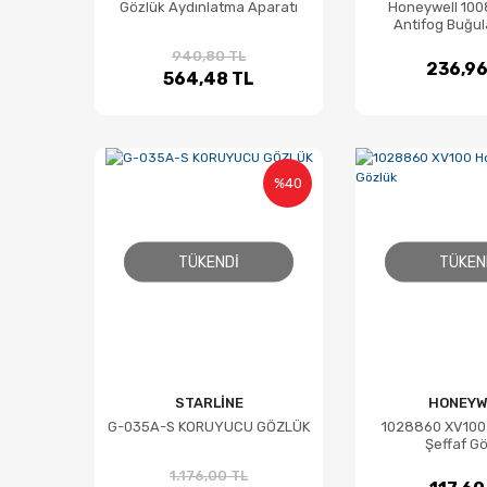
Gözlük Aydınlatma Aparatı
Honeywell 100
Antifog Buğu
Gözlü
940,80 TL
236,96
564,48 TL
%40
TÜKENDI
TÜKEN
STARLİNE
HONEYW
G-035A-S KORUYUCU GÖZLÜK
1028860 XV100
Şeffaf Gö
1.176,00 TL