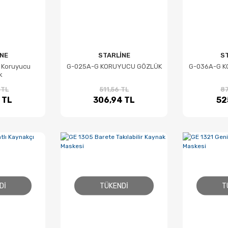
NE
STARLİNE
S
4 Koruyucu
G-025A-G KORUYUCU GÖZLÜK
G-036A-G 
k
 TL
511,56 TL
87
 TL
306,94 TL
52
DI
TÜKENDI
T