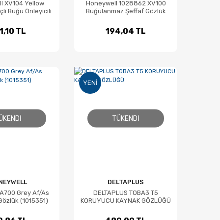
l XV104 Yellow
Honeywell 1028862 XV100
çli Buğu Önleyicili
Buğulanmaz Şeffaf Gözlük
özlük (1029691)
1,10 TL
194,04 TL
YENI
ÜKENDI
TÜKENDI
NEYWELL
DELTAPLUS
A700 Grey Af/As
DELTAPLUS TOBA3 T5
özlük (1015351)
KORUYUCU KAYNAK GÖZLÜĞÜ