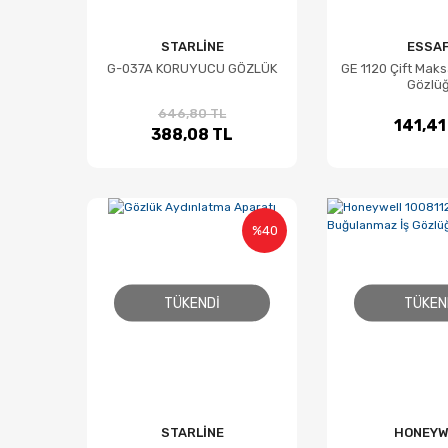
STARLİNE
ESSA
G-037A KORUYUCU GÖZLÜK
GE 1120 Çift Maks
Gözlü
646,80 TL
141,41
388,08 TL
%40
TÜKENDI
TÜKEN
STARLİNE
HONEYW