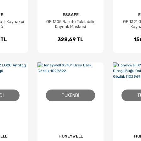
FE
ESSAFE
E
atlı Kaynakçı
GE 1305 Barete Takılabilir
GE 1321 
ğü
Kaynak Maskesi
Kayn
 TL
328,69 TL
15
DI
TÜKENDI
T
ELL
HONEYWELL
HO