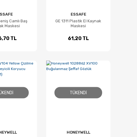
SSAFE
ESSAFE
Geniş Camlı Baş
GE 1311 Plastik El Kaynak
ak Maskesi
Maskesi
6,70 TL
61,20 TL
ÜKENDI
TÜKENDI
NEYWELL
HONEYWELL