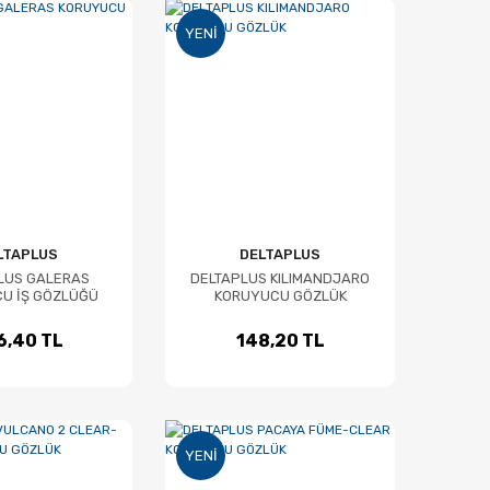
YENI
LTAPLUS
DELTAPLUS
LUS GALERAS
DELTAPLUS KILIMANDJARO
U İŞ GÖZLÜĞÜ
KORUYUCU GÖZLÜK
6,40 TL
148,20 TL
YENI