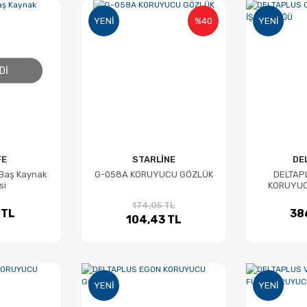
YENI
%40
YENI
DI
FE
STARLİNE
DE
 Baş Kaynak
G-058A KORUYUCU GÖZLÜK
DELTAP
si
KORUYUC
174,05 TL
 TL
38
104,43 TL
YENI
YENI