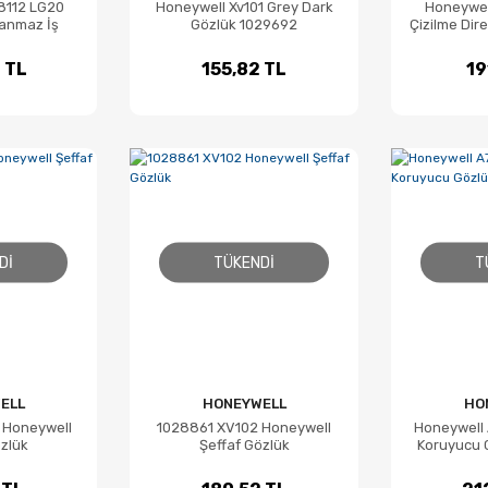
8112 LG20
Honeywell Xv101 Grey Dark
Honeywel
lanmaz İş
Gözlük 1029692
Çizilme Dire
ğü
Koryucu G
 TL
155,82 TL
19
DI
TÜKENDI
T
ELL
HONEYWELL
HO
 Honeywell
1028861 XV102 Honeywell
Honeywell 
zlük
Şeffaf Gözlük
Koruyucu G