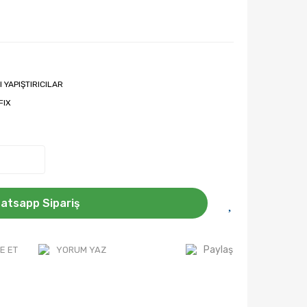
I YAPIŞTIRICILAR
FIX
atsapp Sipariş
Paylaş
E ET
YORUM YAZ