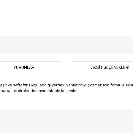
YORUMLAR
TAKSIT SEÇENEKLERI
aşır ve
şeffaftır
.
Uygulandığı yerdeki yapıştırıcıyı çözmek için formüle edilm
parçaları
birbirinden
ayırmak
için kullanılır.
 diğer konularda yetersiz gördüğünüz noktaları öneri formunu kullanarak tar
Bu ürüne ilk yorumu siz yapın!