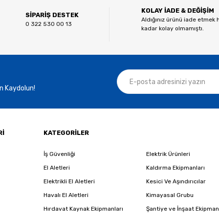
KOLAY İADE & DEĞİŞİM
Yorum Yaz
SİPARİŞ DESTEK
Aldığınız ürünü iade etmek 
0 322 530 00 13
kadar kolay olmamıştı.
n Kaydolun!
Gönder
Rİ
KATEGORİLER
İş Güvenliği
Elektrik Ürünleri
El Aletleri
Kaldırma Ekipmanları
Elektrikli El Aletleri
Kesici Ve Aşındırıcılar
Havalı El Aletleri
Kimayasal Grubu
Hırdavat Kaynak Ekipmanları
Şantiye ve İnşaat Ekipman