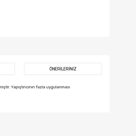
ÖNERILERINIZ
iştir. Yapıştırıcının fazla uygulanması
afımıza iletebilirsiniz.