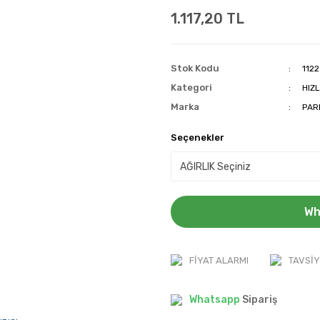
1.117,20 TL
Stok Kodu
1122
Kategori
HIZL
Marka
PAR
Seçenekler
Wh
FIYAT ALARMI
TAVSIY
Whatsapp
Sipariş