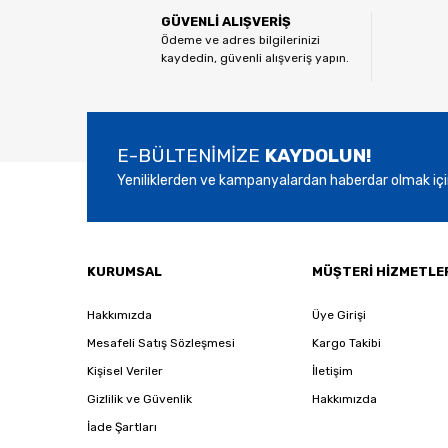
Ürün resmi kalitesiz, bozuk veya görüntülenemiyor.
GÜVENLİ ALIŞVERİŞ
Ürün açıklamasında eksik bilgiler bulunuyor.
Ödeme ve adres bilgilerinizi
kaydedin, güvenli alışveriş yapın.
Ürün bilgilerinde hatalar bulunuyor.
Ürün fiyatı diğer sitelerden daha pahalı.
Bu ürüne benzer farklı alternatifler olmalı.
E-BÜLTENİMİZE
KAYDOLUN!
Yeniliklerden ve kampanyalardan haberdar olmak içi
KURUMSAL
MÜŞTERİ HİZMETLE
Hakkımızda
Üye Girişi
Mesafeli Satış Sözleşmesi
Kargo Takibi
Kişisel Veriler
İletişim
Gizlilik ve Güvenlik
Hakkımızda
İade Şartları