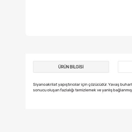
ÜRÜN BILGISI
Siyanoakrilat yapıştırıcılar için
çözücüdür
.
Yavaş buharl
sonucu
oluşan
fazlalığı
temizlemek ve
yanlış
bağlanmış
Bu ürünün fiyat bilgisi, resim, ürün açıklamalarında ve
Görüş ve önerileriniz için teşekkür ederiz.