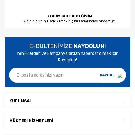
Taş Motorları
KOLAY İADE & DEĞİŞİM
Taşlamalar
Aldığınız ürünü iade etmek hiç bu kadar kolay olmamıştı.
Testereler
Tırpanlar
E-BÜLTENİMİZE
KAYDOLUN!
Yeniliklerden ve kampanyalardan haberdar olmak için
Torna Tezgahları
Kaydolun!
Üfleyici - Isıtıcılar
KAYDOL
Yağlama
Makinaları
Yer Temizleme
KURUMSAL
Otomatı
MÜŞTERİ HİZMETLERİ