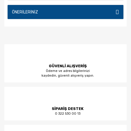
Tezgahları
ÖNERILERINIZ
Metal İşleme
Makinaları
Metal Kesme
Metal Kesmeler
Motopomplar
GÜVENLİ ALIŞVERİŞ
Polisaj Motorları
Ödeme ve adres bilgilerinizi
kaydedin, güvenli alışveriş yapın.
Şerit Testere
Tezgahları
Su Pompaları
Tabancalar
SİPARİŞ DESTEK
0 322 530 00 13
Takım Bileme
Makinaları