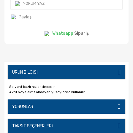
YORUM YAZ
Kompresörler
Zımba ve Çivi
Makinaları
Frezeler
Paylaş
Kanal Kazma
Whatsapp
Sipariş
Karıştırıcılar
Karıştırıcılar
Karot Makinası
ÜRÜN BILGISI
Konstrüksiyon
Makinaları
-Solvent bazlı hızlandırıcıdır.
-Aktif veya aktif olmayan yüzeylerde kullanılır.
Manyetik
Matkaplar
YORUMLAR
Marangoz
Makinaları
TAKSIT SEÇENEKLERI
Matkap