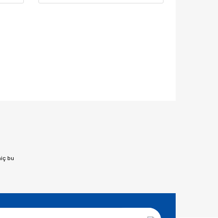
afımıza iletebilirsiniz.
hiç bu