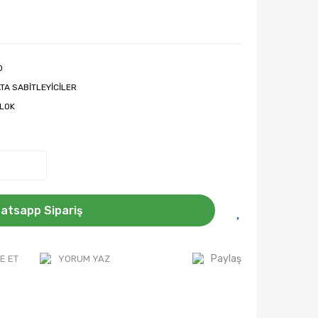
0
ATA SABİTLEYİCİLER
LOK
atsapp Sipariş
Paylaş
E ET
YORUM YAZ