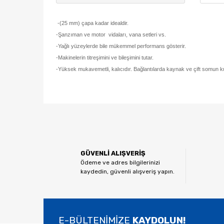
-(25 mm) çapa kadar idealdir.
-Şanzıman ve motor vidaları, vana setleri vs.
-Yağlı yüzeylerde bile mükemmel performans gösterir.
-Makinelerin titreşimini ve bileşimini tutar.
-Yüksek mukavemetli, kalıcıdır. Bağlantılarda kaynak ve çift somun ku
Bu ürünün fiyat bilgisi, resim, ürün açıklamalarında ve
Görüş ve önerileriniz için teşekkür ederiz.
Ürün resmi kalitesiz, bozuk veya görüntülenemiyor.
GÜVENLİ ALIŞVERİŞ
Ürün açıklamasında eksik bilgiler bulunuyor.
Ödeme ve adres bilgilerinizi
kaydedin, güvenli alışveriş yapın.
Ürün bilgilerinde hatalar bulunuyor.
Ürün fiyatı diğer sitelerden daha pahalı.
Bu ürüne benzer farklı alternatifler olmalı.
E-BÜLTENİMİZE
KAYDOLUN!