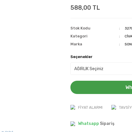
588,00 TL
Stok Kodu
327
Kategori
CİV
Marka
SON
Seçenekler
Wh
FIYAT ALARMI
TAVSIY
Whatsapp
Sipariş