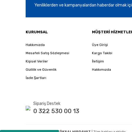
Yeniliklerden ve kampanyalardan haberdar olmak içi
KURUMSAL
MÜŞTERİ HİZMETLE
Hakkımızda
Üye Girişi
Mesafeli Satış Sözleşmesi
Kargo Takibi
Kişisel Veriler
İletişim
Gizlilik ve Güvenlik
Hakkımızda
İade Şartları
Sipariş Destek
0 322 530 00 13
Copyright 2020
E-KÖKSALHIRDAVAT
| Tüm hakları saklıdır.