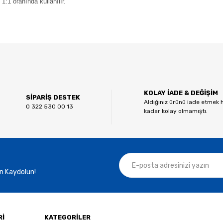
1:1 oranında kullanılır.
 diğer konularda yetersiz gördüğünüz noktaları öneri formunu kullanarak tar
Bu ürüne ilk yorumu siz yapın!
KOLAY İADE & DEĞİŞİM
Yorum Yaz
SİPARİŞ DESTEK
Aldığınız ürünü iade etmek 
0 322 530 00 13
kadar kolay olmamıştı.
n Kaydolun!
Gönder
Rİ
KATEGORİLER