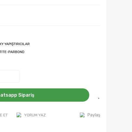
XY YAPIŞTIRICILAR
TITE-PARBOND
atsapp Sipariş
Paylaş
E ET
YORUM YAZ