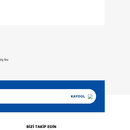
afımıza iletebilirsiniz.
hiç bu
KAYDOL
BİZİ TAKİP EDİN