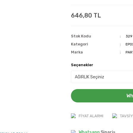
646,80 TL
Stok Kodu
329
Kategori
EPO
Marka
PAR
Seçenekler
Wh
FIYAT ALARMI
TAVSIY
Whatsapp
Sipariş