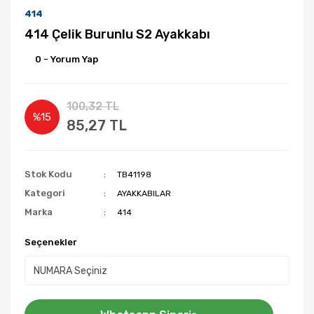
414
414 Çelik Burunlu S2 Ayakkabı
0 - Yorum Yap
100,32 TL
%15
85,27 TL
Stok Kodu
TB41198
Kategori
AYAKKABILAR
Marka
414
Seçenekler