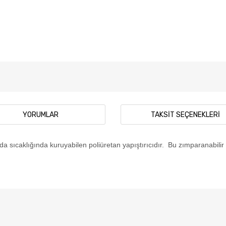
YORUMLAR
TAKSIT SEÇENEKLERI
da sıcaklığında kuruyabilen poliüretan yapıştırıcıdır. Bu zımparanabilir 
 diğer konularda yetersiz gördüğünüz noktaları öneri formunu kullanarak tar
Bu ürüne ilk yorumu siz yapın!