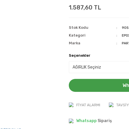
1.587,60 TL
Stok Kodu
905
Kategori
EPO
Marka
PAR
Seçenekler
Wh
FIYAT ALARMI
TAVSIY
Whatsapp
Sipariş