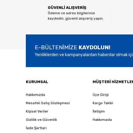
Ürün resmi kalitesiz, bozuk veya görüntülenemiyor.
GÜVENLİ ALIŞVERİŞ
Ürün açıklamasında eksik bilgiler bulunuyor.
Ödeme ve adres bilgilerinizi
kaydedin, güvenli alışveriş yapın.
Ürün bilgilerinde hatalar bulunuyor.
Ürün fiyatı diğer sitelerden daha pahalı.
Bu ürüne benzer farklı alternatifler olmalı.
E-BÜLTENİMİZE
KAYDOLUN!
Yeniliklerden ve kampanyalardan haberdar olmak içi
KURUMSAL
MÜŞTERİ HİZMETLE
Hakkımızda
Üye Girişi
Mesafeli Satış Sözleşmesi
Kargo Takibi
Kişisel Veriler
İletişim
Gizlilik ve Güvenlik
Hakkımızda
İade Şartları