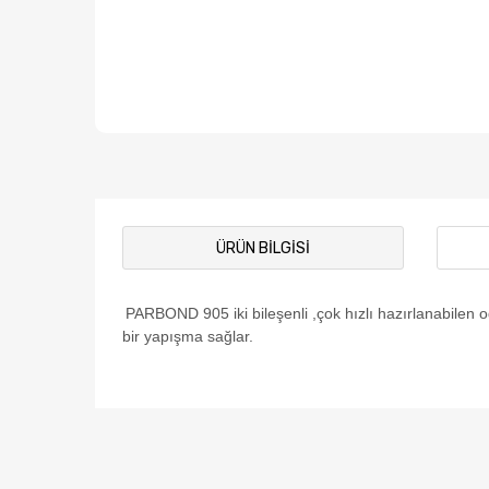
ÜRÜN BILGISI
PARBOND 905 iki bileşenli ,çok hızlı hazırlanabilen o
bir yapışma sağlar.
Bu ürünün fiyat bilgisi, resim, ürün açıklamalarında ve
Görüş ve önerileriniz için teşekkür ederiz.