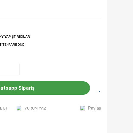
XY YAPIŞTIRICILAR
TITE-PARBOND
atsapp Sipariş
Paylaş
E ET
YORUM YAZ