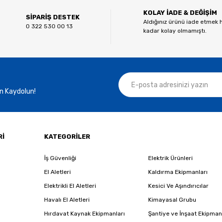
KOLAY İADE & DEĞİŞİM
Yorum Yaz
SİPARİŞ DESTEK
Aldığınız ürünü iade etmek 
0 322 530 00 13
kadar kolay olmamıştı.
n Kaydolun!
Gönder
Rİ
KATEGORİLER
İş Güvenliği
Elektrik Ürünleri
El Aletleri
Kaldırma Ekipmanları
Elektrikli El Aletleri
Kesici Ve Aşındırıcılar
Havalı El Aletleri
Kimayasal Grubu
Hırdavat Kaynak Ekipmanları
Şantiye ve İnşaat Ekipman