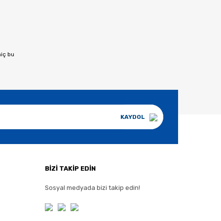
afımıza iletebilirsiniz.
hiç bu
KAYDOL
BİZİ TAKİP EDİN
Sosyal medyada bizi takip edin!