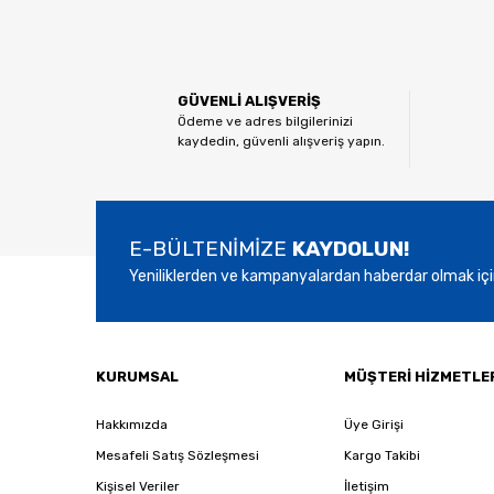
Bu ürünün fiyat bilgisi, resim, ürün açıklamalarında ve
Görüş ve önerileriniz için teşekkür ederiz.
Ürün resmi kalitesiz, bozuk veya görüntülenemiyor.
GÜVENLİ ALIŞVERİŞ
Ürün açıklamasında eksik bilgiler bulunuyor.
Ödeme ve adres bilgilerinizi
kaydedin, güvenli alışveriş yapın.
Ürün bilgilerinde hatalar bulunuyor.
Ürün fiyatı diğer sitelerden daha pahalı.
Bu ürüne benzer farklı alternatifler olmalı.
E-BÜLTENİMİZE
KAYDOLUN!
Yeniliklerden ve kampanyalardan haberdar olmak içi
KURUMSAL
MÜŞTERİ HİZMETLE
Hakkımızda
Üye Girişi
Mesafeli Satış Sözleşmesi
Kargo Takibi
Kişisel Veriler
İletişim