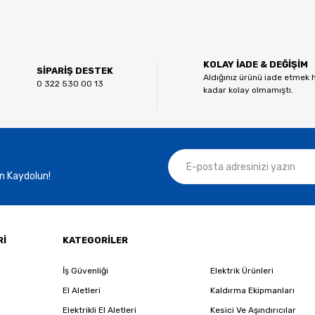
 diğer konularda yetersiz gördüğünüz noktaları öneri formunu kullanarak tar
Bu ürüne ilk yorumu siz yapın!
KOLAY İADE & DEĞİŞİM
Yorum Yaz
SİPARİŞ DESTEK
Aldığınız ürünü iade etmek 
0 322 530 00 13
kadar kolay olmamıştı.
n Kaydolun!
Gönder
Rİ
KATEGORİLER
İş Güvenliği
Elektrik Ürünleri
El Aletleri
Kaldırma Ekipmanları
Elektrikli El Aletleri
Kesici Ve Aşındırıcılar