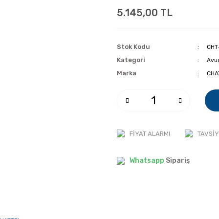
5.145,00 TL
Stok Kodu
CHT
Kategori
Avuç
Marka
CHA
FIYAT ALARMI
TAVSIY
Whatsapp
Sipariş