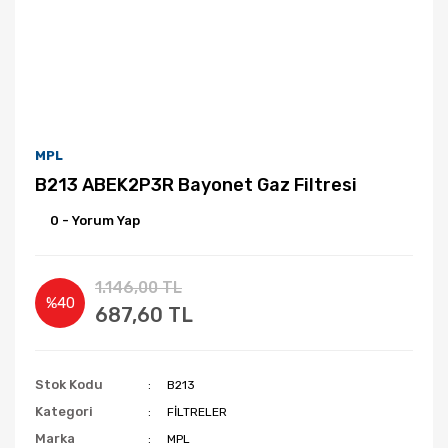
MPL
B213 ABEK2P3R Bayonet Gaz Filtresi
0 - Yorum Yap
1.146,00 TL
%40
687,60 TL
Stok Kodu
B213
Kategori
FİLTRELER
Marka
MPL