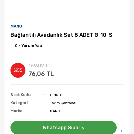
MANO
Bağlantılı Avadanlık Set 8 ADET G-10-S
0 - Yorum Yap
169,02 TL
%55
76,06 TL
Stok Kodu
G-10-S
Kategori
Takım Çantaları
Marka
MANO
Whatsapp Sipariş