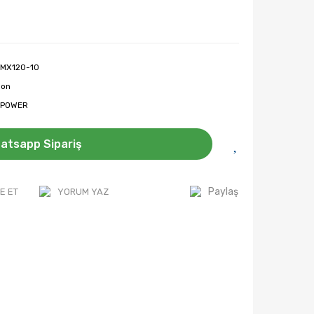
MX120-10
son
POWER
atsapp Sipariş
Paylaş
E ET
YORUM YAZ