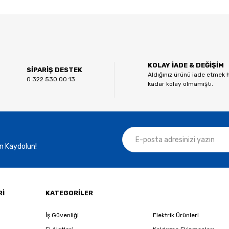
 diğer konularda yetersiz gördüğünüz noktaları öneri formunu kullanarak tar
Bu ürüne ilk yorumu siz yapın!
KOLAY İADE & DEĞİŞİM
Yorum Yaz
SİPARİŞ DESTEK
Aldığınız ürünü iade etmek 
0 322 530 00 13
kadar kolay olmamıştı.
n Kaydolun!
Gönder
Rİ
KATEGORİLER
İş Güvenliği
Elektrik Ürünleri