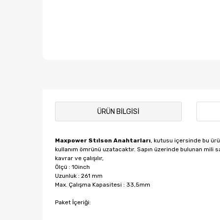
ÜRÜN BILGISI
Maxpower Stılson Anahtarları
, kutusu içersinde bu ür
kullanım ömrünü uzatacaktır. Sapın üzerinde bulunan mili saa
kavrar ve çalışılır,
Ölçü : 10inch
Uzunluk : 261 mm
Max. Çalışma Kapasitesi : 33,5mm
Paket İçeriği: