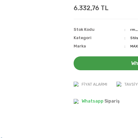
6.332,76 TL
Stok Kodu
rm_
Kategori
Stil
Marka
MAX
Wh
FIYAT ALARMI
TAVSIY
Whatsapp
Sipariş