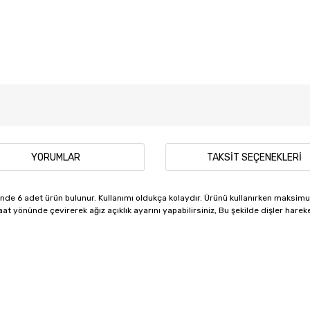
YORUMLAR
TAKSIT SEÇENEKLERI
ünde 6 adet ürün bulunur. Kullanımı oldukça kolaydır. Ürünü kullanırken maksi
t yönünde çevirerek ağız açıklık ayarını yapabilirsiniz, Bu şekilde dişler hareke