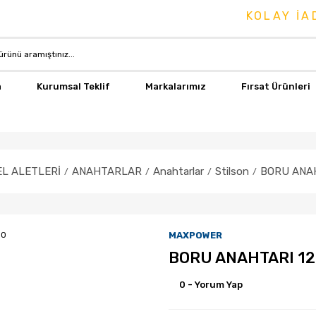
KOLAY İADE 
a
Kurumsal Teklif
Markalarımız
Fırsat Ürünleri
EL ALETLERİ
ANAHTARLAR
Anahtarlar
Stilson
BORU ANAH
MAXPOWER
BORU ANAHTARI 12
0 - Yorum Yap