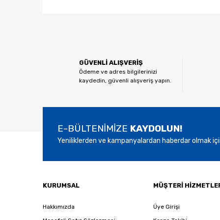
Bu ürünün fiyat bilgisi, resim, ürün açıklamalarında ve
Görüş ve önerileriniz için teşekkür ederiz.
Ürün resmi kalitesiz, bozuk veya görüntülenemiyor.
GÜVENLİ ALIŞVERİŞ
Ürün açıklamasında eksik bilgiler bulunuyor.
Ödeme ve adres bilgilerinizi
kaydedin, güvenli alışveriş yapın.
Ürün bilgilerinde hatalar bulunuyor.
Ürün fiyatı diğer sitelerden daha pahalı.
Bu ürüne benzer farklı alternatifler olmalı.
E-BÜLTENİMİZE
KAYDOLUN!
Yeniliklerden ve kampanyalardan haberdar olmak içi
KURUMSAL
MÜŞTERİ HİZMETLE
Hakkımızda
Üye Girişi