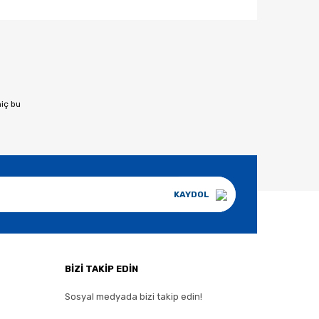
afımıza iletebilirsiniz.
hiç bu
KAYDOL
BİZİ TAKİP EDİN
Sosyal medyada bizi takip edin!