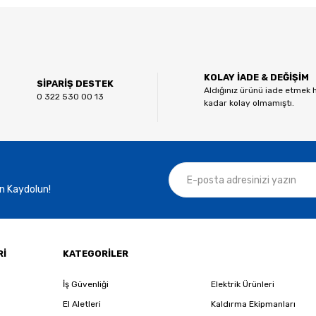
 diğer konularda yetersiz gördüğünüz noktaları öneri formunu kullanarak tar
Bu ürüne ilk yorumu siz yapın!
KOLAY İADE & DEĞİŞİM
Yorum Yaz
SİPARİŞ DESTEK
Aldığınız ürünü iade etmek 
0 322 530 00 13
kadar kolay olmamıştı.
n Kaydolun!
Gönder
Rİ
KATEGORİLER
İş Güvenliği
Elektrik Ürünleri
El Aletleri
Kaldırma Ekipmanları