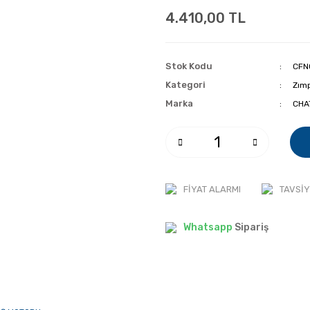
4.410,00 TL
Stok Kodu
CFN
Kategori
Zımp
Marka
CHA
FIYAT ALARMI
TAVSIY
Whatsapp
Sipariş