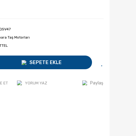
QSV47
ara Taş Motorları
TTEL
SEPETE EKLE
Paylaş
E ET
YORUM YAZ