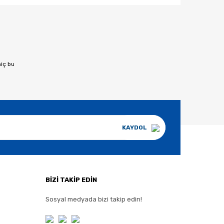
afımıza iletebilirsiniz.
hiç bu
KAYDOL
BİZİ TAKİP EDİN
Sosyal medyada bizi takip edin!