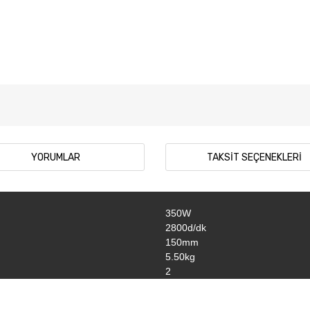
YORUMLAR
TAKSIT SEÇENEKLERI
350W
2800d/dk
150mm
5.50kg
2