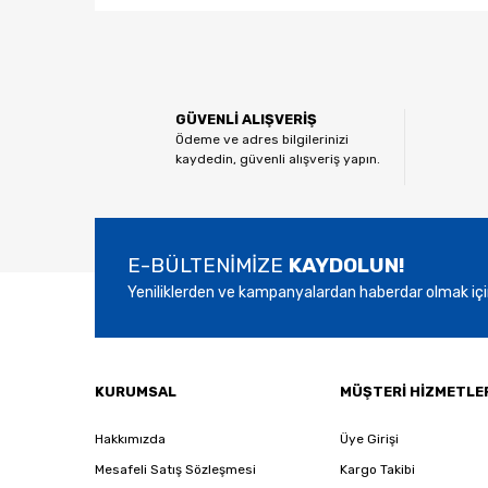
Bu ürünün fiyat bilgisi, resim, ürün açıklamalarında ve
Görüş ve önerileriniz için teşekkür ederiz.
Ürün resmi kalitesiz, bozuk veya görüntülenemiyor.
GÜVENLİ ALIŞVERİŞ
Ürün açıklamasında eksik bilgiler bulunuyor.
Ödeme ve adres bilgilerinizi
kaydedin, güvenli alışveriş yapın.
Ürün bilgilerinde hatalar bulunuyor.
Ürün fiyatı diğer sitelerden daha pahalı.
Bu ürüne benzer farklı alternatifler olmalı.
E-BÜLTENİMİZE
KAYDOLUN!
Yeniliklerden ve kampanyalardan haberdar olmak içi
KURUMSAL
MÜŞTERİ HİZMETLE
Hakkımızda
Üye Girişi
Mesafeli Satış Sözleşmesi
Kargo Takibi