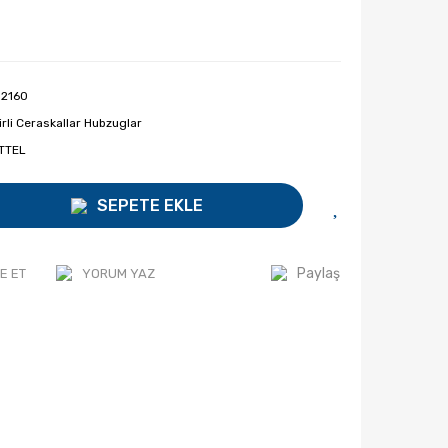
 2160
irli Ceraskallar Hubzuglar
TTEL
SEPETE EKLE
Paylaş
E ET
YORUM YAZ