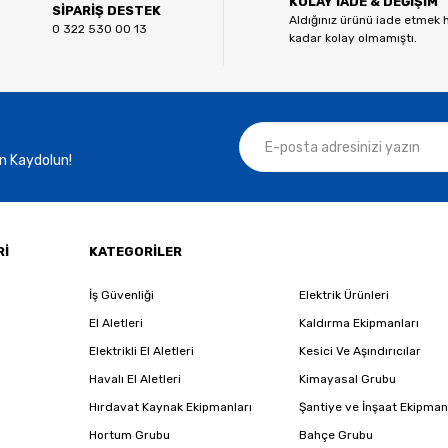
KOLAY İADE & DEĞİŞİM
Yorum Yaz
SİPARİŞ DESTEK
Aldığınız ürünü iade etmek 
0 322 530 00 13
kadar kolay olmamıştı.
n Kaydolun!
Gönder
Rİ
KATEGORİLER
İş Güvenliği
Elektrik Ürünleri
El Aletleri
Kaldırma Ekipmanları
Elektrikli El Aletleri
Kesici Ve Aşındırıcılar
Havalı El Aletleri
Kimayasal Grubu
Hırdavat Kaynak Ekipmanları
Şantiye ve İnşaat Ekipman
Hortum Grubu
Bahçe Grubu