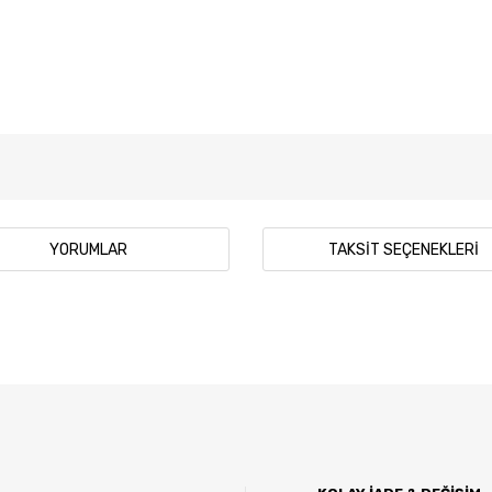
YORUMLAR
TAKSIT SEÇENEKLERI
 diğer konularda yetersiz gördüğünüz noktaları öneri formunu kullanarak tar
Bu ürüne ilk yorumu siz yapın!