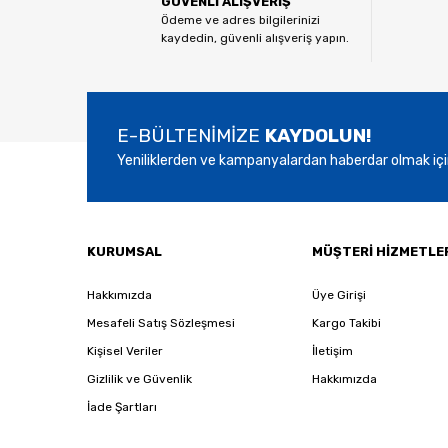
GÜVENLİ ALIŞVERİŞ
Ürün açıklamasında eksik bilgiler bulunuyor.
Ödeme ve adres bilgilerinizi
kaydedin, güvenli alışveriş yapın.
Ürün bilgilerinde hatalar bulunuyor.
Ürün fiyatı diğer sitelerden daha pahalı.
Bu ürüne benzer farklı alternatifler olmalı.
E-BÜLTENİMİZE
KAYDOLUN!
Yeniliklerden ve kampanyalardan haberdar olmak içi
KURUMSAL
MÜŞTERİ HİZMETLE
Hakkımızda
Üye Girişi
Mesafeli Satış Sözleşmesi
Kargo Takibi
Kişisel Veriler
İletişim
Gizlilik ve Güvenlik
Hakkımızda
İade Şartları