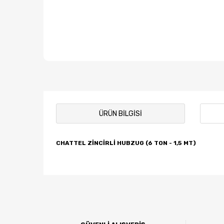
ÜRÜN BILGISI
CHATTEL ZİNCİRLİ HUBZUG (6 TON - 1,5 MT)
Bu ürünün fiyat bilgisi, resim, ürün açıklamalarında ve
Görüş ve önerileriniz için teşekkür ederiz.
Ürün resmi kalitesiz, bozuk veya görüntülenemiyor.