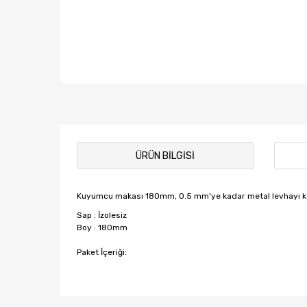
ÜRÜN BILGISI
Kuyumcu makası 180mm, 0.5 mm'ye kadar metal levhayı k
Sap : İzolesiz
Boy : 180mm
Paket İçeriği:
Bu ürünün fiyat bilgisi, resim, ürün açıklamalarında ve