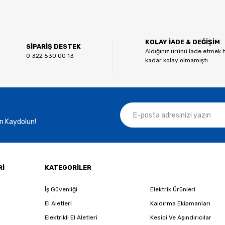
Bu ürüne ilk yorumu siz yapın!
KOLAY İADE & DEĞİŞİM
Yorum Yaz
SİPARİŞ DESTEK
Aldığınız ürünü iade etmek 
0 322 530 00 13
kadar kolay olmamıştı.
n Kaydolun!
Gönder
Rİ
KATEGORİLER
İş Güvenliği
Elektrik Ürünleri
El Aletleri
Kaldırma Ekipmanları
Elektrikli El Aletleri
Kesici Ve Aşındırıcılar