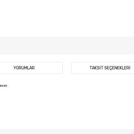
YORUMLAR
TAKSIT SEÇENEKLERI
eser.
 diğer konularda yetersiz gördüğünüz noktaları öneri formunu kullanarak tar