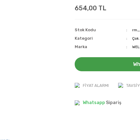
654,00 TL
Stok Kodu
rm_
Kategori
Çok
Marka
WEL
Wh
FIYAT ALARMI
TAVSIY
Whatsapp
Sipariş