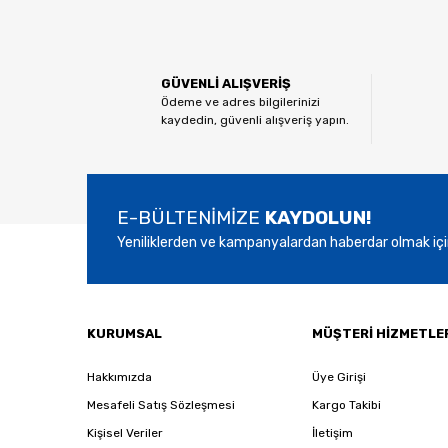
Görüş ve önerileriniz için teşekkür ederiz.
Ürün resmi kalitesiz, bozuk veya görüntülenemiyor.
GÜVENLİ ALIŞVERİŞ
Ürün açıklamasında eksik bilgiler bulunuyor.
Ödeme ve adres bilgilerinizi
kaydedin, güvenli alışveriş yapın.
Ürün bilgilerinde hatalar bulunuyor.
Ürün fiyatı diğer sitelerden daha pahalı.
Bu ürüne benzer farklı alternatifler olmalı.
E-BÜLTENİMİZE
KAYDOLUN!
Yeniliklerden ve kampanyalardan haberdar olmak içi
KURUMSAL
MÜŞTERİ HİZMETLE
Hakkımızda
Üye Girişi
Mesafeli Satış Sözleşmesi
Kargo Takibi
Kişisel Veriler
İletişim