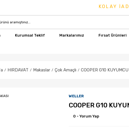
KOLAY İADE 
a
Kurumsal Teklif
Markalarımız
Fırsat Ürünleri
fa
HIRDAVAT
Makaslar
Çok Amaçlı
COOPER G10 KUYUMCU
WELLER
COOPER G10 KUYU
0 - Yorum Yap