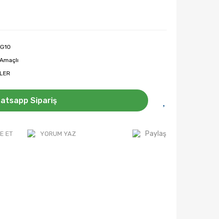
G10
 Amaçlı
LER
atsapp Sipariş
Paylaş
E ET
YORUM YAZ