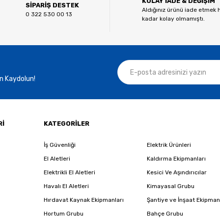
KOLAY İADE & DEĞİŞİM
Yorum Yaz
SİPARİŞ DESTEK
Aldığınız ürünü iade etmek 
0 322 530 00 13
kadar kolay olmamıştı.
n Kaydolun!
Gönder
Rİ
KATEGORİLER
İş Güvenliği
Elektrik Ürünleri
El Aletleri
Kaldırma Ekipmanları
Elektrikli El Aletleri
Kesici Ve Aşındırıcılar
Havalı El Aletleri
Kimayasal Grubu
Hırdavat Kaynak Ekipmanları
Şantiye ve İnşaat Ekipman
Hortum Grubu
Bahçe Grubu