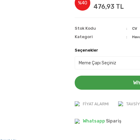
%40
476,93 TL
Stok Kodu
CV
Kategori
Hava
Seçenekler
Wh
FIYAT ALARMI
TAVSIY
Whatsapp
Sipariş