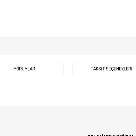
YORUMLAR
TAKSIT SEÇENEKLERI
 diğer konularda yetersiz gördüğünüz noktaları öneri formunu kullanarak tar
Bu ürüne ilk yorumu siz yapın!