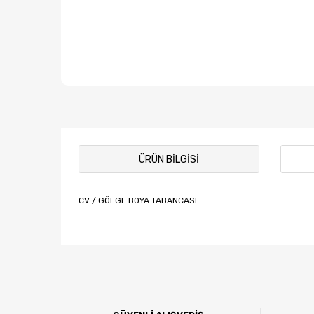
ÜRÜN BILGISI
CV / GÖLGE BOYA TABANCASI
Bu ürünün fiyat bilgisi, resim, ürün açıklamalarında ve
Görüş ve önerileriniz için teşekkür ederiz.
Ürün resmi kalitesiz, bozuk veya görüntülenemiyor.