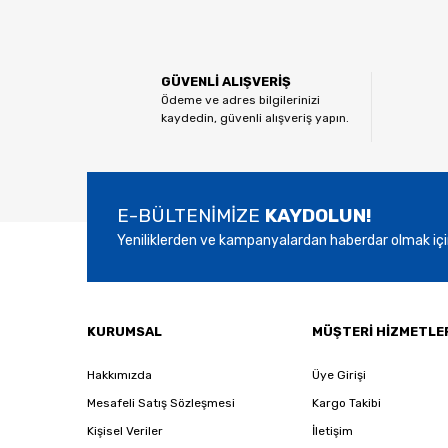
Görüş ve önerileriniz için teşekkür ederiz.
Ürün resmi kalitesiz, bozuk veya görüntülenemiyor.
GÜVENLİ ALIŞVERİŞ
Ürün açıklamasında eksik bilgiler bulunuyor.
Ödeme ve adres bilgilerinizi
kaydedin, güvenli alışveriş yapın.
Ürün bilgilerinde hatalar bulunuyor.
Ürün fiyatı diğer sitelerden daha pahalı.
Bu ürüne benzer farklı alternatifler olmalı.
E-BÜLTENİMİZE
KAYDOLUN!
Yeniliklerden ve kampanyalardan haberdar olmak içi
KURUMSAL
MÜŞTERİ HİZMETLE
Hakkımızda
Üye Girişi
Mesafeli Satış Sözleşmesi
Kargo Takibi
Kişisel Veriler
İletişim