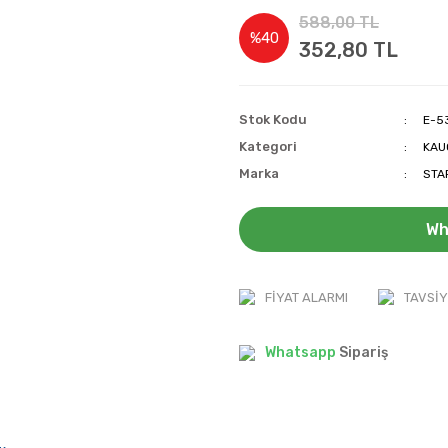
588,00 TL
%40
352,80 TL
Stok Kodu
E-5
Kategori
KAU
Marka
STA
Wh
FIYAT ALARMI
TAVSIY
Whatsapp
Sipariş