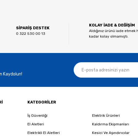
Bu ürüne ilk yorumu siz yapın!
KOLAY İADE & DEĞİŞİM
Yorum Yaz
SİPARİŞ DESTEK
Aldığınız ürünü iade etmek 
0 322 530 00 13
kadar kolay olmamıştı.
n Kaydolun!
Gönder
Rİ
KATEGORİLER
İş Güvenliği
Elektrik Ürünleri
El Aletleri
Kaldırma Ekipmanları
Elektrikli El Aletleri
Kesici Ve Aşındırıcılar