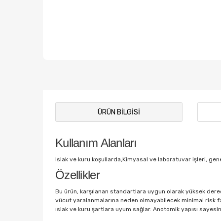
ÜRÜN BILGISI
Kullanım Alanları
Islak ve kuru koşullarda,Kimyasal ve laboratuvar işleri, genel
Özellikler
Bu ürün, karşılanan standartlara uygun olarak yüksek derec
vücut yaralanmalarına neden olmayabilecek minimal risk fakt
ıslak ve kuru şartlara uyum sağlar. Anotomik yapısı sayesin