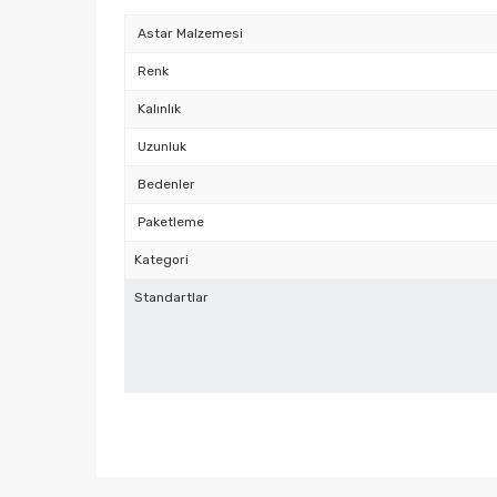
Astar Malzemesi
Renk
Kalınlık
Uzunluk
Bedenler
Paketleme
Kategori
Standartlar
Bu ürünün fiyat bilgisi, resim, ürün açıklamalarında ve