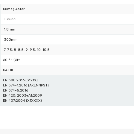
Kumaş Astar
Turuncu
1.8mm
300mm
7-7.5, 8-8,5, 9-9.5, 10-10.5
60 / 1 Çift
KAT III
EN 388:2016 (3121X)
EN 374-1:2016 (AKLMNPST)
EN 374-5:2016
EN 420: 2003+A1:2009
EN 407:2004 (X1XXXX)
 diğer konularda yetersiz gördüğünüz noktaları öneri formunu kullanarak tar