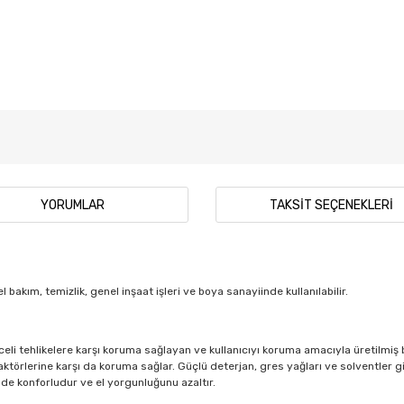
YORUMLAR
TAKSIT SEÇENEKLERI
 bakım, temizlik, genel inşaat işleri ve boya sanayiinde kullanılabilir.
eli tehlikelere karşı koruma sağlayan ve kullanıcıyı koruma amacıyla üretilmi
örlerine karşı da koruma sağlar. Güçlü deterjan, gres yağları ve solventler gib
de konforludur ve el yorgunluğunu azaltır.