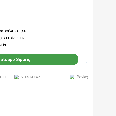
30 DOĞAL KAUÇUK
ÇUK ELDİVENLER
RLİNE
atsapp Sipariş
Paylaş
E ET
YORUM YAZ