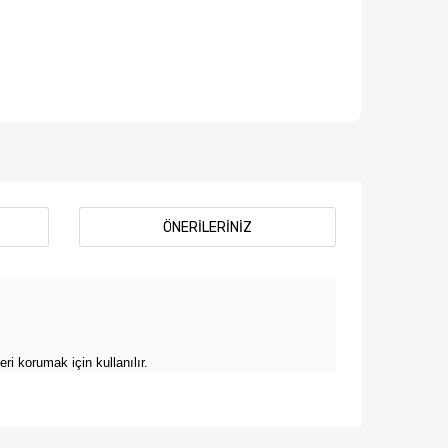
ÖNERILERINIZ
ri korumak için kullanılır.
afımıza iletebilirsiniz.