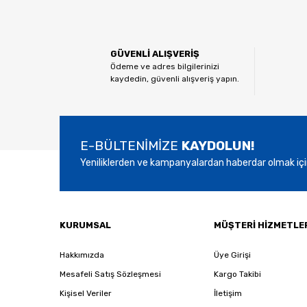
Görüş ve önerileriniz için teşekkür ederiz.
Ürün resmi kalitesiz, bozuk veya görüntülenemiyor.
GÜVENLİ ALIŞVERİŞ
Ürün açıklamasında eksik bilgiler bulunuyor.
Ödeme ve adres bilgilerinizi
kaydedin, güvenli alışveriş yapın.
Ürün bilgilerinde hatalar bulunuyor.
Ürün fiyatı diğer sitelerden daha pahalı.
Bu ürüne benzer farklı alternatifler olmalı.
E-BÜLTENİMİZE
KAYDOLUN!
Yeniliklerden ve kampanyalardan haberdar olmak içi
KURUMSAL
MÜŞTERİ HİZMETLE
Hakkımızda
Üye Girişi
Mesafeli Satış Sözleşmesi
Kargo Takibi
Kişisel Veriler
İletişim