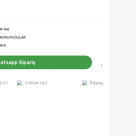
N 166
 KORUYUCULAR
AFE
atsapp Sipariş
Paylaş
E ET
YORUM YAZ