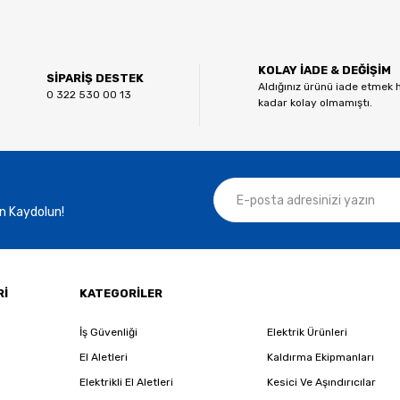
Bu ürüne ilk yorumu siz yapın!
KOLAY İADE & DEĞİŞİM
Yorum Yaz
SİPARİŞ DESTEK
Aldığınız ürünü iade etmek 
0 322 530 00 13
kadar kolay olmamıştı.
n Kaydolun!
Gönder
Rİ
KATEGORİLER
İş Güvenliği
Elektrik Ürünleri
El Aletleri
Kaldırma Ekipmanları
Elektrikli El Aletleri
Kesici Ve Aşındırıcılar