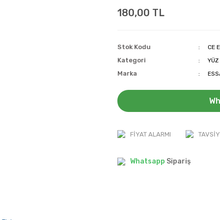
180,00 TL
Stok Kodu
CE E
Kategori
YÜZ
Marka
ESS
Wh
FIYAT ALARMI
TAVSIY
Whatsapp
Sipariş