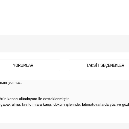
YORUMLAR
TAKSIT SEÇENEKLERI
ananı yormaz.
rün kenarı alüminyum ile desteklenmiştir.
çapak alma, kıvılcımlara karşı, döküm işlerinde, laboratuvarlarda yüz ve gözle
 diğer konularda yetersiz gördüğünüz noktaları öneri formunu kullanarak tar