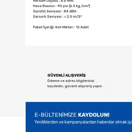
Hortum Ölçüsü : 6.5 mm.
Hava Basıncı : 90 psi (6.3 kg./cm²)
Gürültü Seviyesi : 84 dBA
Sarsıntı Seviyesi : < 2.5 m/S²
Paket İçeriği: Koli Miktarı : 12 Adet
Bu ürünün fiyat bilgisi, resim, ürün açıklamalarında ve
Görüş ve önerileriniz için teşekkür ederiz.
Ürün resmi kalitesiz, bozuk veya görüntülenemiyor.
GÜVENLİ ALIŞVERİŞ
Ürün açıklamasında eksik bilgiler bulunuyor.
Ödeme ve adres bilgilerinizi
kaydedin, güvenli alışveriş yapın.
Ürün bilgilerinde hatalar bulunuyor.
Ürün fiyatı diğer sitelerden daha pahalı.
Bu ürüne benzer farklı alternatifler olmalı.
E-BÜLTENİMİZE
KAYDOLUN!
Yeniliklerden ve kampanyalardan haberdar olmak içi