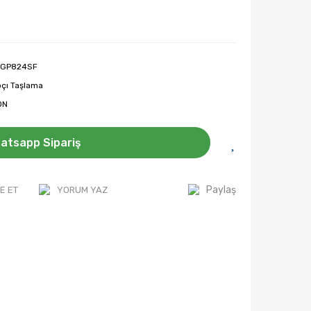
GP824SF
pçı Taşlama
ON
atsapp Sipariş
Paylaş
E ET
YORUM YAZ