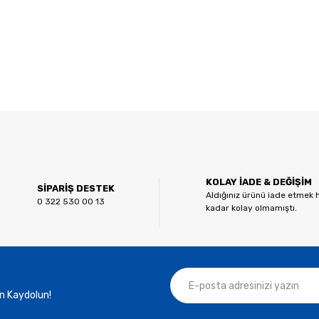
 diğer konularda yetersiz gördüğünüz noktaları öneri formunu kullanarak tar
Bu ürüne ilk yorumu siz yapın!
KOLAY İADE & DEĞİŞİM
Yorum Yaz
SİPARİŞ DESTEK
Aldığınız ürünü iade etmek 
0 322 530 00 13
kadar kolay olmamıştı.
n Kaydolun!