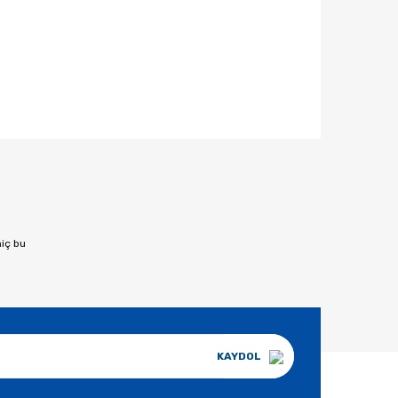
afımıza iletebilirsiniz.
hiç bu
KAYDOL