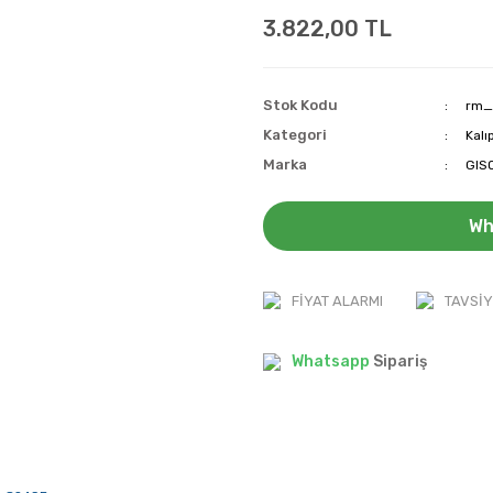
3.822,00 TL
Stok Kodu
rm_
Kategori
Kalı
Marka
GIS
Wh
FIYAT ALARMI
TAVSIY
Whatsapp
Sipariş