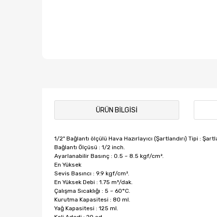
ÜRÜN BILGISI
1/2" Bağlantı ölçülü Hava Hazırlayıcı (Şartlandırı)
Tipi : Şartl
Bağlantı Ölçüsü : 1/2 inch.
Ayarlanabilir Basınç : 0.5 ~ 8.5 kgf/cm².
En Yüksek
Sevis Basıncı : 9.9 kgf/cm².
En Yüksek Debi : 1.75 m³/dak.
Çalışma Sıcaklığı : 5 ~ 60°C.
Kurutma Kapasitesi : 80 ml.
Yağ Kapasitesi : 125 ml.