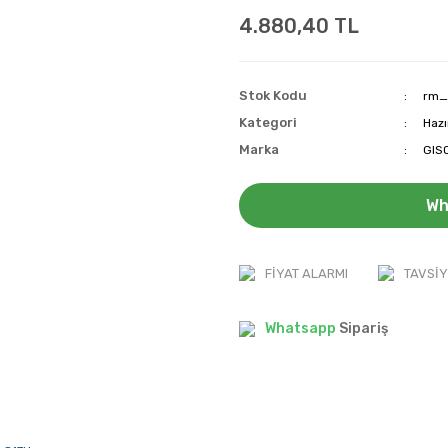
4.880,40 TL
Stok Kodu
rm_
Kategori
Hazı
Marka
GIS
Wh
FIYAT ALARMI
TAVSIY
Whatsapp
Sipariş