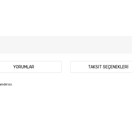
YORUMLAR
TAKSIT SEÇENEKLERI
andırıcı.