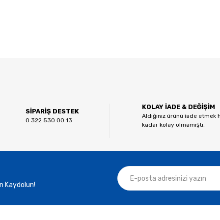
 diğer konularda yetersiz gördüğünüz noktaları öneri formunu kullanarak tar
Bu ürüne ilk yorumu siz yapın!
KOLAY İADE & DEĞİŞİM
Yorum Yaz
SİPARİŞ DESTEK
Aldığınız ürünü iade etmek 
0 322 530 00 13
kadar kolay olmamıştı.
n Kaydolun!
Gönder