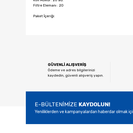
Koli Adedi : 20 ad.
Filtre Elemanı : 20
Paket İçeriği:
Bu ürünün fiyat bilgisi, resim, ürün açıklamalarında ve
Görüş ve önerileriniz için teşekkür ederiz.
Ürün resmi kalitesiz, bozuk veya görüntülenemiyor.
GÜVENLİ ALIŞVERİŞ
Ürün açıklamasında eksik bilgiler bulunuyor.
Ödeme ve adres bilgilerinizi
kaydedin, güvenli alışveriş yapın.
Ürün bilgilerinde hatalar bulunuyor.
Ürün fiyatı diğer sitelerden daha pahalı.
Bu ürüne benzer farklı alternatifler olmalı.
E-BÜLTENİMİZE
KAYDOLUN!
Yeniliklerden ve kampanyalardan haberdar olmak içi