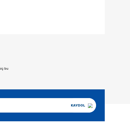
afımıza iletebilirsiniz.
hiç bu
KAYDOL