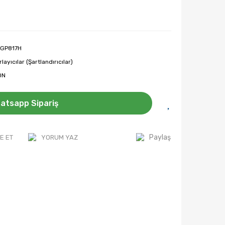
GP817H
rlayıcılar (Şartlandırıcılar)
ON
atsapp Sipariş
Paylaş
E ET
YORUM YAZ