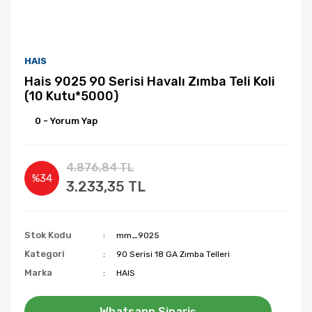
HAIS
Hais 9025 90 Serisi Havalı Zımba Teli Koli
(10 Kutu*5000)
0 - Yorum Yap
4.876,84 TL
%34
3.233,35 TL
Stok Kodu
mm_9025
Kategori
90 Serisi 18 GA Zımba Telleri
Marka
HAIS
Whatsapp Sipariş