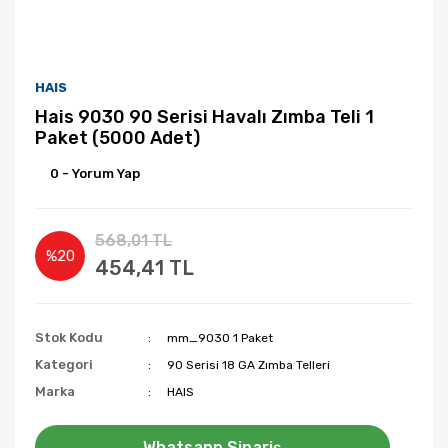
HAIS
Hais 9030 90 Serisi Havalı Zımba Teli 1
Paket (5000 Adet)
0 - Yorum Yap
568,01 TL
%20
454,41 TL
Stok Kodu
mm_9030 1 Paket
Kategori
90 Serisi 18 GA Zımba Telleri
Marka
HAIS
Whatsapp Sipariş