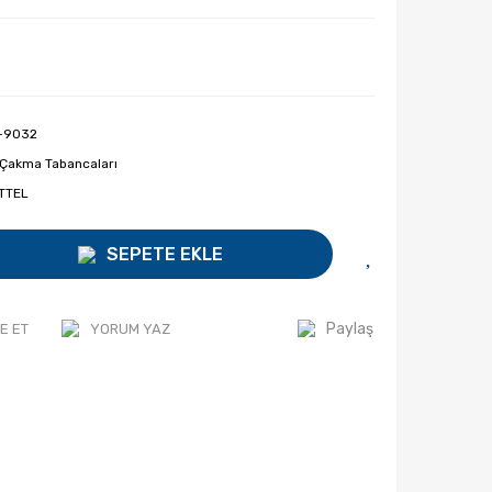
-9032
 Çakma Tabancaları
TTEL
SEPETE EKLE
Paylaş
E ET
YORUM YAZ