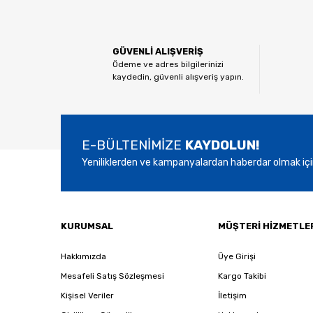
Görüş ve önerileriniz için teşekkür ederiz.
Ürün resmi kalitesiz, bozuk veya görüntülenemiyor.
GÜVENLİ ALIŞVERİŞ
Ürün açıklamasında eksik bilgiler bulunuyor.
Ödeme ve adres bilgilerinizi
kaydedin, güvenli alışveriş yapın.
Ürün bilgilerinde hatalar bulunuyor.
Ürün fiyatı diğer sitelerden daha pahalı.
Bu ürüne benzer farklı alternatifler olmalı.
E-BÜLTENİMİZE
KAYDOLUN!
Yeniliklerden ve kampanyalardan haberdar olmak içi
KURUMSAL
MÜŞTERİ HİZMETLE
Hakkımızda
Üye Girişi
Mesafeli Satış Sözleşmesi
Kargo Takibi
Kişisel Veriler
İletişim