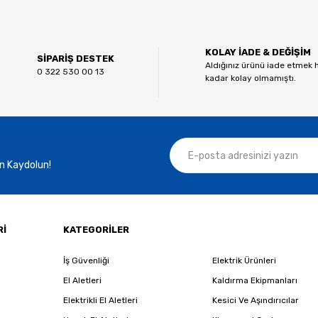
Bu ürüne ilk yorumu siz yapın!
KOLAY İADE & DEĞİŞİM
Yorum Yaz
SİPARİŞ DESTEK
Aldığınız ürünü iade etmek 
0 322 530 00 13
kadar kolay olmamıştı.
n Kaydolun!
Gönder
Rİ
KATEGORİLER
İş Güvenliği
Elektrik Ürünleri
El Aletleri
Kaldırma Ekipmanları
Elektrikli El Aletleri
Kesici Ve Aşındırıcılar