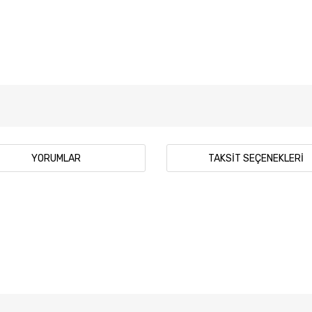
YORUMLAR
TAKSIT SEÇENEKLERI
 diğer konularda yetersiz gördüğünüz noktaları öneri formunu kullanarak tar