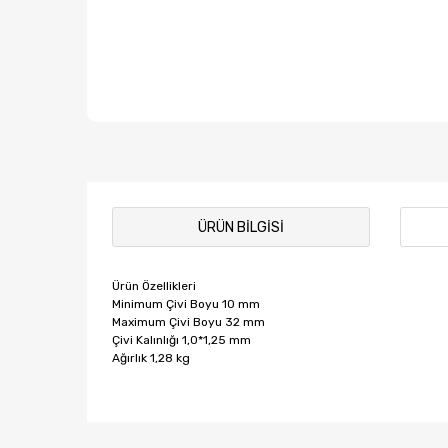
ÜRÜN BILGISI
Ürün Özellikleri
Minimum Çivi Boyu 10 mm
Maximum Çivi Boyu 32 mm
Çivi Kalınlığı 1,0*1,25 mm
Ağırlık 1,28 kg
Bu ürünün fiyat bilgisi, resim, ürün açıklamalarında ve