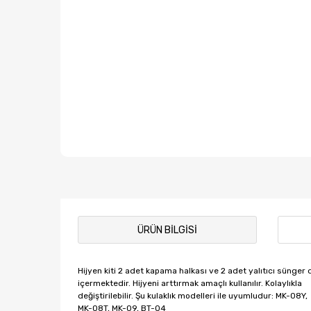
ÜRÜN BILGISI
Hijyen kiti 2 adet kapama halkası ve 2 adet yalıtıcı sünger 
içermektedir. Hijyeni arttırmak amaçlı kullanılır. Kolaylıkla
değiştirilebilir. Şu kulaklık modelleri ile uyumludur: MK-08Y,
MK-08T, MK-09, BT-04