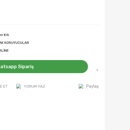
en Kiti
AK KORUYUCULAR
RLİNE
atsapp Sipariş
Paylaş
E ET
YORUM YAZ