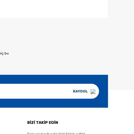
afımıza iletebilirsiniz.
hiç bu
KAYDOL
BİZİ TAKİP EDİN