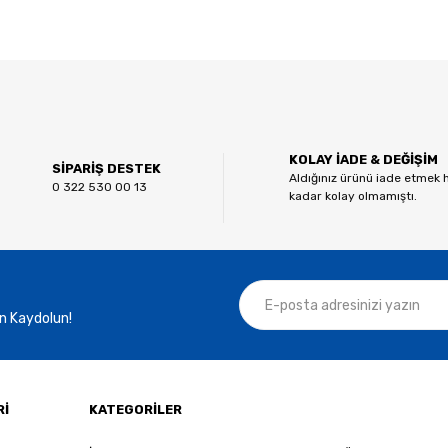
 diğer konularda yetersiz gördüğünüz noktaları öneri formunu kullanarak tar
Bu ürüne ilk yorumu siz yapın!
KOLAY İADE & DEĞİŞİM
Yorum Yaz
SİPARİŞ DESTEK
Aldığınız ürünü iade etmek 
0 322 530 00 13
kadar kolay olmamıştı.
n Kaydolun!
Gönder
Rİ
KATEGORİLER