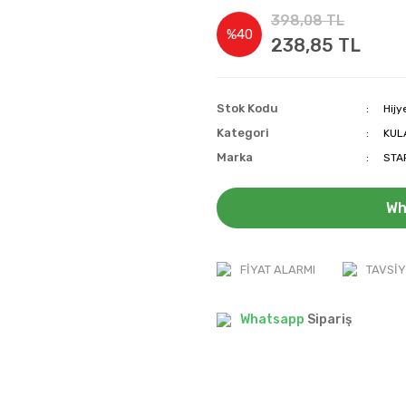
398,08 TL
%40
238,85 TL
Stok Kodu
Hijy
Kategori
KUL
Marka
STA
Wh
FIYAT ALARMI
TAVSIY
Whatsapp
Sipariş