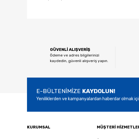
Bu ürünün fiyat bilgisi, resim, ürün açıklamalarında ve
Görüş ve önerileriniz için teşekkür ederiz.
Ürün resmi kalitesiz, bozuk veya görüntülenemiyor.
GÜVENLİ ALIŞVERİŞ
Ürün açıklamasında eksik bilgiler bulunuyor.
Ödeme ve adres bilgilerinizi
kaydedin, güvenli alışveriş yapın.
Ürün bilgilerinde hatalar bulunuyor.
Ürün fiyatı diğer sitelerden daha pahalı.
Bu ürüne benzer farklı alternatifler olmalı.
E-BÜLTENİMİZE
KAYDOLUN!
Yeniliklerden ve kampanyalardan haberdar olmak içi
KURUMSAL
MÜŞTERİ HİZMETLE