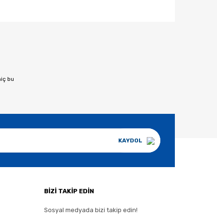
afımıza iletebilirsiniz.
hiç bu
KAYDOL
BİZİ TAKİP EDİN
Sosyal medyada bizi takip edin!