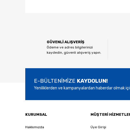
Bu ürünün fiyat bilgisi, resim, ürün açıklamalarında ve
Görüş ve önerileriniz için teşekkür ederiz.
Ürün resmi kalitesiz, bozuk veya görüntülenemiyor.
GÜVENLİ ALIŞVERİŞ
Ürün açıklamasında eksik bilgiler bulunuyor.
Ödeme ve adres bilgilerinizi
kaydedin, güvenli alışveriş yapın.
Ürün bilgilerinde hatalar bulunuyor.
Ürün fiyatı diğer sitelerden daha pahalı.
Bu ürüne benzer farklı alternatifler olmalı.
E-BÜLTENİMİZE
KAYDOLUN!
Yeniliklerden ve kampanyalardan haberdar olmak içi
KURUMSAL
MÜŞTERİ HİZMETLE
Hakkımızda
Üye Girişi