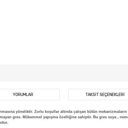
YORUMLAR
TAKSIT SEÇENEKLERI
anmasına yöneliktir. Zorlu koşullar altında çalışan bütün mekanizmaların
ayan gres. Mükemmel yapışma özelliğine sahiptir. Bu gres suya , neme ve
udur.