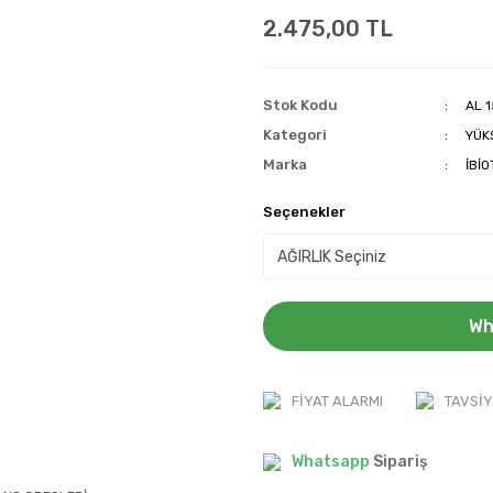
2.475,00 TL
Stok Kodu
AL 
Kategori
YÜK
Marka
İBİ
Seçenekler
Wh
FIYAT ALARMI
TAVSIY
Whatsapp
Sipariş