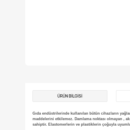
ÜRÜN BILGISI
Gıda endüstrilerinde kullanılan bütün cihazların yağl
maddelerini etkilemez. Damlama noktası olmayan , akm
sahiptir. Elastomerlerin ve plastiklerin çoğuyla uyuml