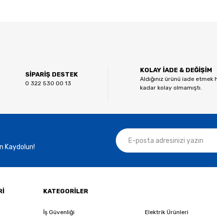
 diğer konularda yetersiz gördüğünüz noktaları öneri formunu kullanarak tar
Bu ürüne ilk yorumu siz yapın!
KOLAY İADE & DEĞİŞİM
Yorum Yaz
SİPARİŞ DESTEK
Aldığınız ürünü iade etmek 
0 322 530 00 13
kadar kolay olmamıştı.
n Kaydolun!
Gönder
Rİ
KATEGORİLER
İş Güvenliği
Elektrik Ürünleri