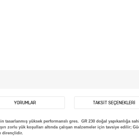
YORUMLAR
TAKSIT SEÇENEKLERI
için tasarlanmış yüksek performanslı gres. GR 230 doğal yapıkanlığa sa
şırı zorlu yük koşulları altında çalışan malzemeler için tavsiye edilir; G
dirençlidir.