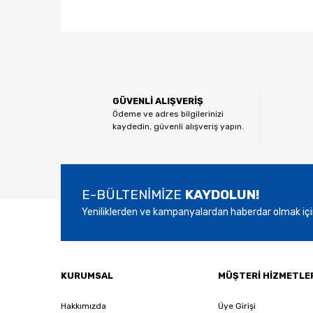
Bu ürünün fiyat bilgisi, resim, ürün açıklamalarında ve
Görüş ve önerileriniz için teşekkür ederiz.
Ürün resmi kalitesiz, bozuk veya görüntülenemiyor.
GÜVENLİ ALIŞVERİŞ
Ürün açıklamasında eksik bilgiler bulunuyor.
Ödeme ve adres bilgilerinizi
kaydedin, güvenli alışveriş yapın.
Ürün bilgilerinde hatalar bulunuyor.
Ürün fiyatı diğer sitelerden daha pahalı.
Bu ürüne benzer farklı alternatifler olmalı.
E-BÜLTENİMİZE
KAYDOLUN!
Yeniliklerden ve kampanyalardan haberdar olmak içi
KURUMSAL
MÜŞTERİ HİZMETLE
Hakkımızda
Üye Girişi