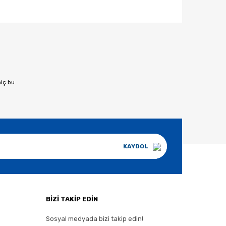
afımıza iletebilirsiniz.
hiç bu
KAYDOL
BİZİ TAKİP EDİN
Sosyal medyada bizi takip edin!