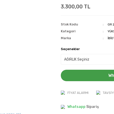
3.300,00 TL
Stok Kodu
GR 
Kategori
YÜK
Marka
İBİ
Seçenekler
Wh
FIYAT ALARMI
TAVSIY
Whatsapp
Sipariş