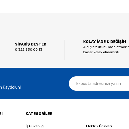
 diğer konularda yetersiz gördüğünüz noktaları öneri formunu kullanarak tar
Bu ürüne ilk yorumu siz yapın!
KOLAY İADE & DEĞİŞİM
Yorum Yaz
SİPARİŞ DESTEK
Aldığınız ürünü iade etmek 
0 322 530 00 13
kadar kolay olmamıştı.
n Kaydolun!
Gönder
Rİ
KATEGORİLER
İş Güvenliği
Elektrik Ürünleri