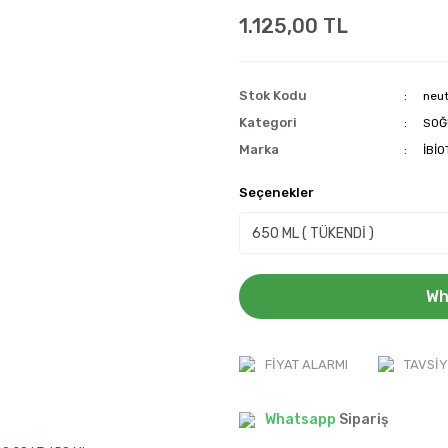
1.125,00 TL
Stok Kodu
neu
Kategori
SOĞ
Marka
İBİ
Seçenekler
Wh
FIYAT ALARMI
TAVSIY
Whatsapp
Sipariş