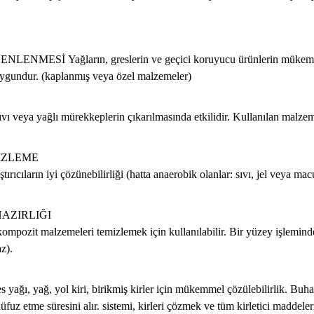
ZENLENMESİ
Yağların, greslerin ve geçici koruyucu ürünlerin mükemme
 uygundur. (kaplanmış veya özel malzemeler)
ıvı veya yağlı mürekkeplerin çıkarılmasında etkilidir. Kullanılan malzem
İZLEME
ırıcıların iyi çözünebilirliği (hatta anaerobik olanlar: sıvı, jel veya ma
AZIRLIĞI
ya kompozit malzemeleri temizlemek için kullanılabilir. Bir yüzey işlemi
az).
es yağı, yağ, yol kiri, birikmiş kirler için mükemmel çözülebilirlik. Buhar
nüfuz etme süresini alır. sistemi, kirleri çözmek ve tüm kirletici maddel