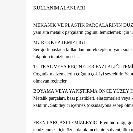
KULLANIM ALANLARI
MEKANİK VE PLASTİK PARÇALARININ DÜ
yanı sıra metalik parçaların çoğunu temizlemek için
MÜREKKEP TEMİZLİĞİ
Serigrafi baskıda kullanılan mürekkeplerin yanı sıra s
inkpotun temizlenmesi ...
TUTKAL VEYA REÇİNELER FAZLALIĞI TEM
Organik malzemelerin çoğunu çok iyi seyreltirir. Yapışt
olmayan reçineler
BOYAMA VEYA YAPIŞTIRMA ÖNCE YÜZEY H
Metalik parçaları, bazı plastikleri, elastomerleri ve
kaldırır . Sabitleyici içermez (oksidasyona sebep olm
FREN PARÇASI TEMİZLEYİCİ
Fren hidroliği, gr
temizlenmesi için özel olarak incelenir: solvent, tüm 