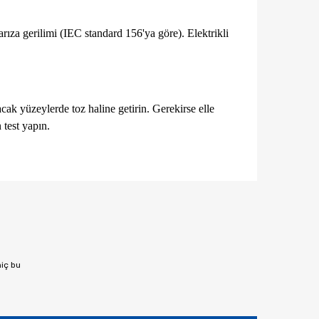
rıza gerilimi (IEC standard 156'ya göre). Elektrikli
acak yüzeylerde toz haline getirin. Gerekirse elle
 test yapın.
afımıza iletebilirsiniz.
hiç bu