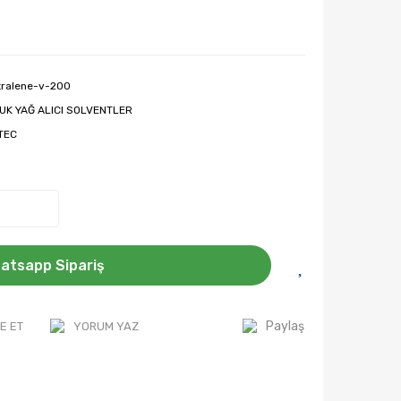
tralene-v-200
UK YAĞ ALICI SOLVENTLER
OTEC
atsapp Sipariş
Paylaş
E ET
YORUM YAZ