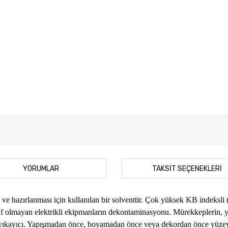
YORUMLAR
TAKSIT SEÇENEKLERI
ve hazırlanması için kullanılan bir solventtir. Çok yüksek KB indeksli
 olmayan elektrikli ekipmanların dekontaminasyonu. Mürekkeplerin, yapışt
in yıkayıcı. Yapışmadan önce, boyamadan önce veya dekordan önce yüzey