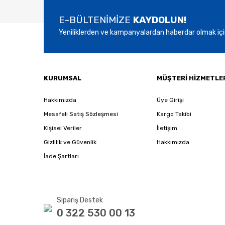
Bu ürüne benzer farklı alternatifler olmalı.
E-BÜLTENİMİZE
KAYDOLUN!
Yeniliklerden ve kampanyalardan haberdar olmak içi
KURUMSAL
MÜŞTERİ HİZMETLE
Hakkımızda
Üye Girişi
Mesafeli Satış Sözleşmesi
Kargo Takibi
Kişisel Veriler
İletişim
Gizlilik ve Güvenlik
Hakkımızda
İade Şartları
Sipariş Destek
0 322 530 00 13