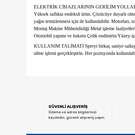
ELEKTRİK CİHAZLARININ GERİLİM YOLLAR
Yüksek saflıkta endeksli ürün. Çözücüye duyarlı olmay
yağın temizlenmesi için de kullanılabilir. Motorları, izo
Montaj Makine Mühendisliği Metal işleme faaliyetler
Otomobil yapımı ve bakımı Çelik endüstrisi Yüzey i
KULLANIM TALİMATI
Spreyi birkaç saniye sallay
silme işlemi gerçekleştirin. Her pozisyonda kullanılab
Bu ürünün fiyat bilgisi, resim, ürün açıklamalarında ve
Görüş ve önerileriniz için teşekkür ederiz.
Ürün resmi kalitesiz, bozuk veya görüntülenemiyor.
GÜVENLİ ALIŞVERİŞ
Ürün açıklamasında eksik bilgiler bulunuyor.
Ödeme ve adres bilgilerinizi
kaydedin, güvenli alışveriş yapın.
Ürün bilgilerinde hatalar bulunuyor.
Ürün fiyatı diğer sitelerden daha pahalı.