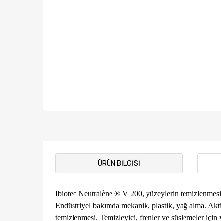
ÜRÜN BILGISI
Ibiotec Neutralène ® V 200, yüzeylerin temizlenmesi 
Endüstriyel bakımda mekanik, plastik, yağ alma. Aktif
temizlenmesi. Temizleyici, frenler ve süslemeler iç