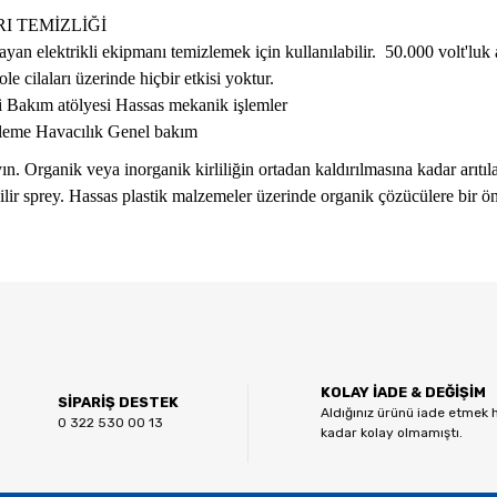
I TEMİZLİĞİ
an elektrikli ekipmanı temizlemek için kullanılabilir. 50.000 volt'luk a
le cilaları üzerinde hiçbir etkisi yoktur.
i Bakım atölyesi Hassas mekanik işlemler
şleme Havacılık Genel bakım
ın. Organik veya inorganik kirliliğin ortadan kaldırılmasına kadar arıtıl
ilir sprey. Hassas plastik malzemeler üzerinde organik çözücülere bir ön
 diğer konularda yetersiz gördüğünüz noktaları öneri formunu kullanarak tar
Bu ürüne ilk yorumu siz yapın!
KOLAY İADE & DEĞİŞİM
Yorum Yaz
SİPARİŞ DESTEK
Aldığınız ürünü iade etmek 
0 322 530 00 13
kadar kolay olmamıştı.