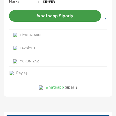
Marka
KEMPER
Whatsapp Sipariş
FIYAT ALARMI
TAVSIYE ET
YORUM YAZ
Paylaş
Whatsapp
Sipariş