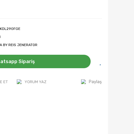
KDL290FGE
l
A BY REIS JENERATOR
atsapp Sipariş
Paylaş
E ET
YORUM YAZ