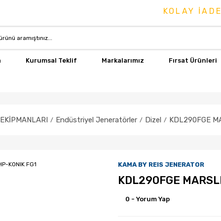
KOLAY İADE & DEĞİ
a
Kurumsal Teklif
Markalarımız
Fırsat Ürünleri
 EKİPMANLARI
Endüstriyel Jeneratörler
Dizel
KDL290FGE MA
KAMA BY REIS JENERATOR
KDL290FGE MARSLI
0 - Yorum Yap