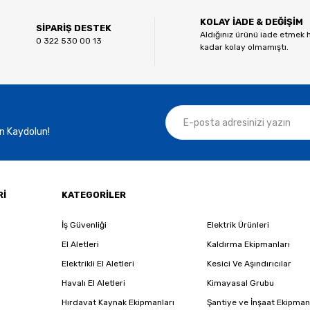
KOLAY İADE & DEĞİŞİM
Yorum Yaz
SİPARİŞ DESTEK
Aldığınız ürünü iade etmek 
0 322 530 00 13
kadar kolay olmamıştı.
n Kaydolun!
Gönder
Rİ
KATEGORİLER
İş Güvenliği
Elektrik Ürünleri
El Aletleri
Kaldırma Ekipmanları
Elektrikli El Aletleri
Kesici Ve Aşındırıcılar
Havalı El Aletleri
Kimayasal Grubu
Hırdavat Kaynak Ekipmanları
Şantiye ve İnşaat Ekipman