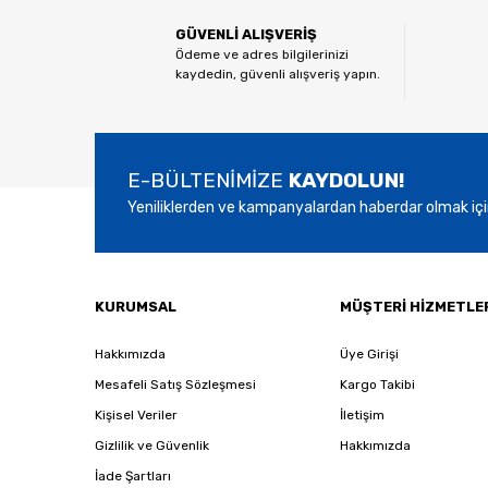
Ürün resmi kalitesiz, bozuk veya görüntülenemiyor.
GÜVENLİ ALIŞVERİŞ
Ürün açıklamasında eksik bilgiler bulunuyor.
Ödeme ve adres bilgilerinizi
kaydedin, güvenli alışveriş yapın.
Ürün bilgilerinde hatalar bulunuyor.
Ürün fiyatı diğer sitelerden daha pahalı.
Bu ürüne benzer farklı alternatifler olmalı.
E-BÜLTENİMİZE
KAYDOLUN!
Yeniliklerden ve kampanyalardan haberdar olmak içi
KURUMSAL
MÜŞTERİ HİZMETLE
Hakkımızda
Üye Girişi
Mesafeli Satış Sözleşmesi
Kargo Takibi
Kişisel Veriler
İletişim
Gizlilik ve Güvenlik
Hakkımızda
İade Şartları