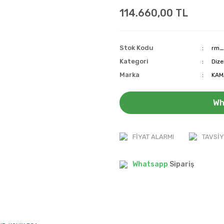
114.660,00 TL
Stok Kodu
rm_
Kategori
Dize
Marka
KAM
Wh
FIYAT ALARMI
TAVSIY
Whatsapp
Sipariş