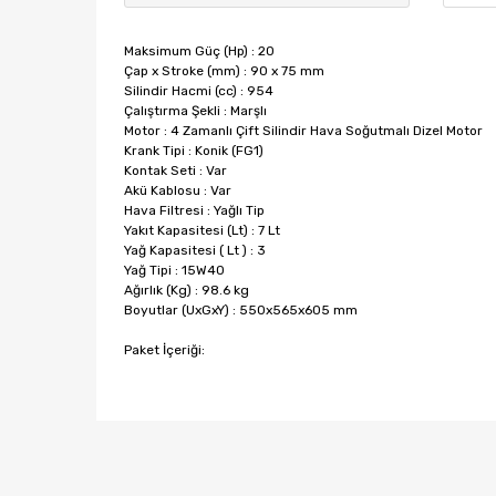
Maksimum Güç (Hp) : 20
Çap x Stroke (mm) : 90 x 75 mm
Silindir Hacmi (cc) : 954
Çalıştırma Şekli : Marşlı
Motor : 4 Zamanlı Çift Silindir Hava Soğutmalı Dizel Motor
Krank Tipi : Konik (FG1)
Kontak Seti : Var
Akü Kablosu : Var
Hava Filtresi : Yağlı Tip
Yakıt Kapasitesi (Lt) : 7 Lt
Yağ Kapasitesi ( Lt ) : 3
Yağ Tipi : 15W40
Ağırlık (Kg) : 98.6 kg
Boyutlar (UxGxY) : 550x565x605 mm
Paket İçeriği:
Bu ürünün fiyat bilgisi, resim, ürün açıklamalarında ve
Görüş ve önerileriniz için teşekkür ederiz.