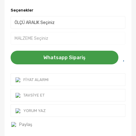
Seçenekler
Whatsapp Sipariş
FIYAT ALARMI
TAVSIYE ET
YORUM YAZ
Paylaş