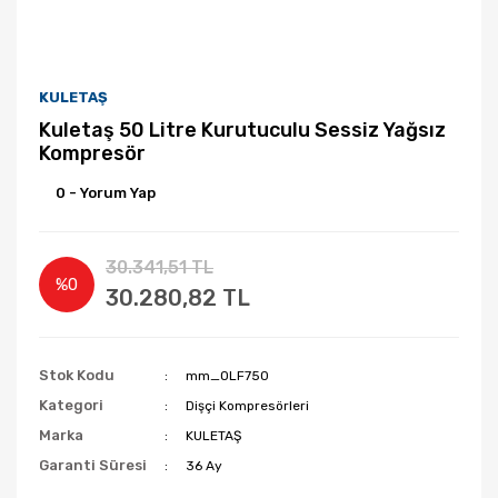
KULETAŞ
Kuletaş 50 Litre Kurutuculu Sessiz Yağsız
Kompresör
0 - Yorum Yap
30.341,51 TL
%0
30.280,82 TL
Stok Kodu
mm_OLF750
Kategori
Dişçi Kompresörleri
Marka
KULETAŞ
Garanti Süresi
36 Ay