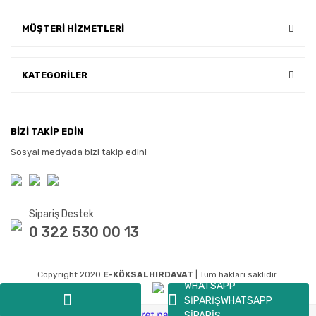
MÜŞTERİ HİZMETLERİ
KATEGORİLER
BİZİ TAKİP EDİN
Sosyal medyada bizi takip edin!
Sipariş Destek
0 322 530 00 13
Copyright 2020
E-KÖKSALHIRDAVAT
| Tüm hakları saklıdır.
WHATSAPP
SİPARİŞ
WHATSAPP
SİPARİŞ
ile
ideasoft
e-