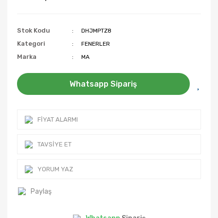
Stok Kodu
DHJMPTZ8
Kategori
FENERLER
Marka
MA
Whatsapp Sipariş
FIYAT ALARMI
TAVSIYE ET
YORUM YAZ
Paylaş