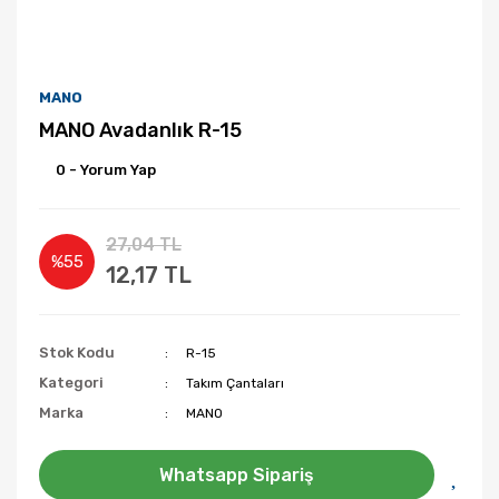
MANO
MANO Avadanlık R-15
0 - Yorum Yap
27,04 TL
%55
12,17 TL
Stok Kodu
R-15
Kategori
Takım Çantaları
Marka
MANO
Whatsapp Sipariş