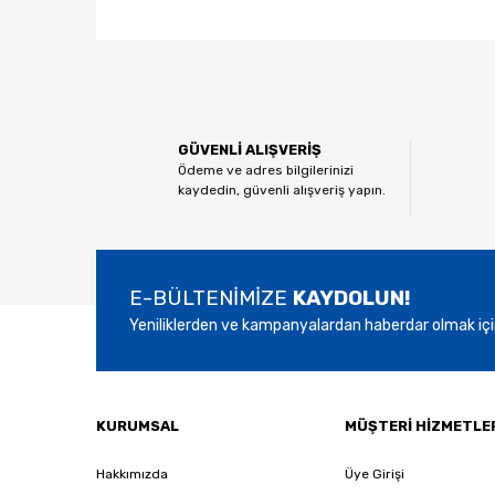
Bu ürünün fiyat bilgisi, resim, ürün açıklamalarında ve
Görüş ve önerileriniz için teşekkür ederiz.
Ürün resmi kalitesiz, bozuk veya görüntülenemiyor.
GÜVENLİ ALIŞVERİŞ
Ürün açıklamasında eksik bilgiler bulunuyor.
Ödeme ve adres bilgilerinizi
kaydedin, güvenli alışveriş yapın.
Ürün bilgilerinde hatalar bulunuyor.
Ürün fiyatı diğer sitelerden daha pahalı.
Bu ürüne benzer farklı alternatifler olmalı.
E-BÜLTENİMİZE
KAYDOLUN!
Yeniliklerden ve kampanyalardan haberdar olmak içi
KURUMSAL
MÜŞTERİ HİZMETLE
Hakkımızda
Üye Girişi