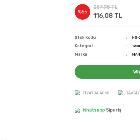
257,95 TL
%55
116,08 TL
Stok Kodu
NB-
Kategori
Takı
Marka
MAN
Wh
FIYAT ALARMI
TAVSIY
Whatsapp
Sipariş