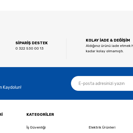
 diğer konularda yetersiz gördüğünüz noktaları öneri formunu kullanarak tar
Bu ürüne ilk yorumu siz yapın!
KOLAY İADE & DEĞİŞİM
Yorum Yaz
SİPARİŞ DESTEK
Aldığınız ürünü iade etmek 
0 322 530 00 13
kadar kolay olmamıştı.
n Kaydolun!
Gönder
Rİ
KATEGORİLER
İş Güvenliği
Elektrik Ürünleri