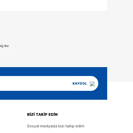
afımıza iletebilirsiniz.
hiç bu
KAYDOL
BİZİ TAKİP EDİN
Sosyal medyada bizi takip edin!