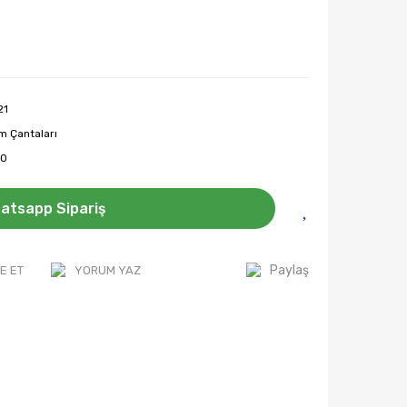
21
m Çantaları
O
atsapp Sipariş
Paylaş
E ET
YORUM YAZ