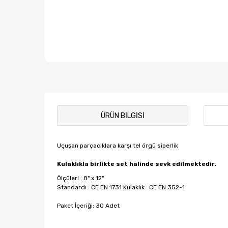
ÜRÜN BILGISI
Uçuşan parçacıklara karşı tel örgü siperlik
Kulaklıkla birlikte set halinde sevk edilmektedir.
Ölçüleri : 8" x 12"
Standardı : CE EN 1731 Kulaklık : CE EN 352-1
Paket İçeriği: 30 Adet