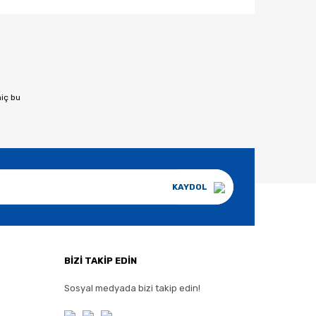
afımıza iletebilirsiniz.
hiç bu
KAYDOL
BİZİ TAKİP EDİN
Sosyal medyada bizi takip edin!