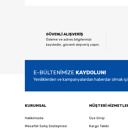
Bu ürünün fiyat bilgisi, resim, ürün açıklamalarında ve
Görüş ve önerileriniz için teşekkür ederiz.
Ürün resmi kalitesiz, bozuk veya görüntülenemiyor.
GÜVENLİ ALIŞVERİŞ
Ürün açıklamasında eksik bilgiler bulunuyor.
Ödeme ve adres bilgilerinizi
kaydedin, güvenli alışveriş yapın.
Ürün bilgilerinde hatalar bulunuyor.
Ürün fiyatı diğer sitelerden daha pahalı.
Bu ürüne benzer farklı alternatifler olmalı.
E-BÜLTENİMİZE
KAYDOLUN!
Yeniliklerden ve kampanyalardan haberdar olmak içi
KURUMSAL
MÜŞTERİ HİZMETLE
Hakkımızda
Üye Girişi
Mesafeli Satış Sözleşmesi
Kargo Takibi