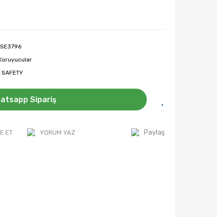
SE3796
Koruyucular
 SAFETY
atsapp Sipariş
Paylaş
E ET
YORUM YAZ