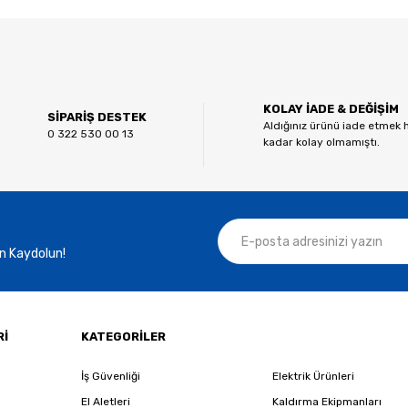
 diğer konularda yetersiz gördüğünüz noktaları öneri formunu kullanarak tar
Bu ürüne ilk yorumu siz yapın!
KOLAY İADE & DEĞİŞİM
Yorum Yaz
SİPARİŞ DESTEK
Aldığınız ürünü iade etmek 
0 322 530 00 13
kadar kolay olmamıştı.
n Kaydolun!
Gönder
Rİ
KATEGORİLER
İş Güvenliği
Elektrik Ürünleri
El Aletleri
Kaldırma Ekipmanları