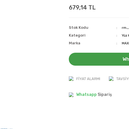
679,14 TL
Stok Kodu
rm_
Kategori
Yüz 
Marka
MAX
Wh
FIYAT ALARMI
TAVSIY
Whatsapp
Sipariş