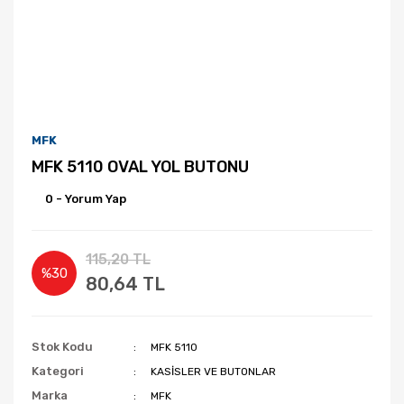
MFK
MFK 5110 OVAL YOL BUTONU
0 - Yorum Yap
115,20 TL
%30
80,64 TL
Stok Kodu
MFK 5110
Kategori
KASİSLER VE BUTONLAR
Marka
MFK