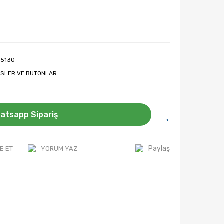
 5130
İSLER VE BUTONLAR
atsapp Sipariş
Paylaş
E ET
YORUM YAZ