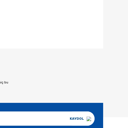
afımıza iletebilirsiniz.
hiç bu
KAYDOL