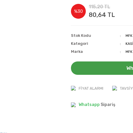
115,20 TL
%30
80,64 TL
Stok Kodu
MFK
Kategori
KAS
Marka
MFK
Wh
FIYAT ALARMI
TAVSIY
Whatsapp
Sipariş