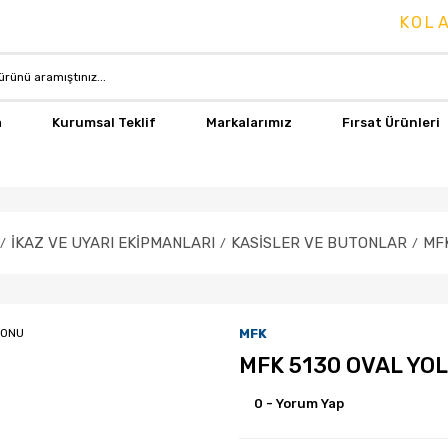
KOLAY İ
a
Kurumsal Teklif
Markalarımız
Fırsat Ürünleri
İKAZ VE UYARI EKİPMANLARI
KASİSLER VE BUTONLAR
MF
MFK
MFK 5130 OVAL YO
0 - Yorum Yap