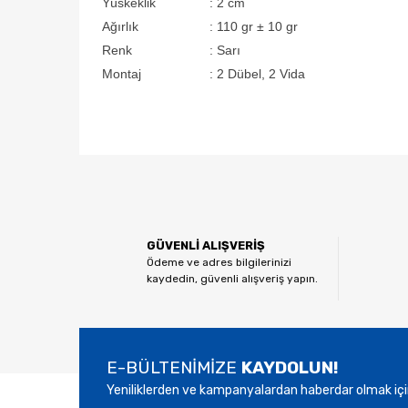
Yüskeklik
:
2 cm
Ağırlık
:
110 gr ± 10 gr
Renk
:
Sarı
Montaj
:
2 Dübel, 2 Vida
Bu ürünün fiyat bilgisi, resim, ürün açıklamalarında ve
Görüş ve önerileriniz için teşekkür ederiz.
Ürün resmi kalitesiz, bozuk veya görüntülenemiyor.
GÜVENLİ ALIŞVERİŞ
Ürün açıklamasında eksik bilgiler bulunuyor.
Ödeme ve adres bilgilerinizi
kaydedin, güvenli alışveriş yapın.
Ürün bilgilerinde hatalar bulunuyor.
Ürün fiyatı diğer sitelerden daha pahalı.
Bu ürüne benzer farklı alternatifler olmalı.
E-BÜLTENİMİZE
KAYDOLUN!
Yeniliklerden ve kampanyalardan haberdar olmak içi