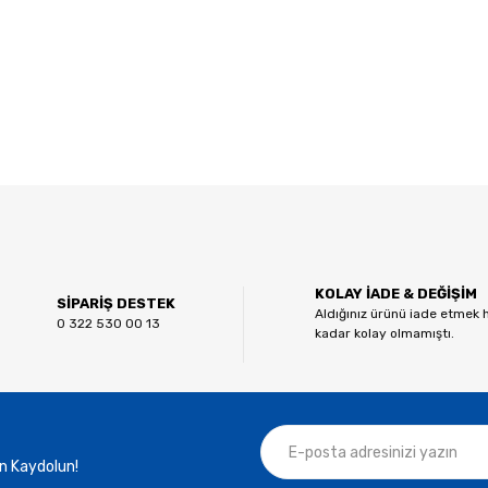
 diğer konularda yetersiz gördüğünüz noktaları öneri formunu kullanarak tar
Bu ürüne ilk yorumu siz yapın!
KOLAY İADE & DEĞİŞİM
Yorum Yaz
SİPARİŞ DESTEK
Aldığınız ürünü iade etmek 
0 322 530 00 13
kadar kolay olmamıştı.
n Kaydolun!