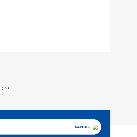
afımıza iletebilirsiniz.
hiç bu
KAYDOL