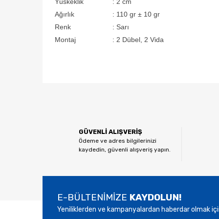
Yüskeklik
:
2 cm
Ağırlık
:
110 gr ± 10 gr
Renk
:
Sarı
Montaj
:
2 Dübel, 2 Vida
Bu ürünün fiyat bilgisi, resim, ürün açıklamalarında ve
Görüş ve önerileriniz için teşekkür ederiz.
Ürün resmi kalitesiz, bozuk veya görüntülenemiyor.
GÜVENLİ ALIŞVERİŞ
Ürün açıklamasında eksik bilgiler bulunuyor.
Ödeme ve adres bilgilerinizi
kaydedin, güvenli alışveriş yapın.
Ürün bilgilerinde hatalar bulunuyor.
Ürün fiyatı diğer sitelerden daha pahalı.
Bu ürüne benzer farklı alternatifler olmalı.
E-BÜLTENİMİZE
KAYDOLUN!
Yeniliklerden ve kampanyalardan haberdar olmak içi