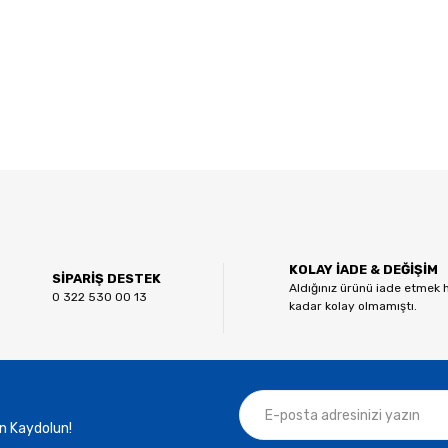
 diğer konularda yetersiz gördüğünüz noktaları öneri formunu kullanarak tar
Bu ürüne ilk yorumu siz yapın!
KOLAY İADE & DEĞİŞİM
Yorum Yaz
SİPARİŞ DESTEK
Aldığınız ürünü iade etmek 
0 322 530 00 13
kadar kolay olmamıştı.
n Kaydolun!