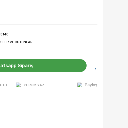
 5140
İSLER VE BUTONLAR
atsapp Sipariş
Paylaş
E ET
YORUM YAZ