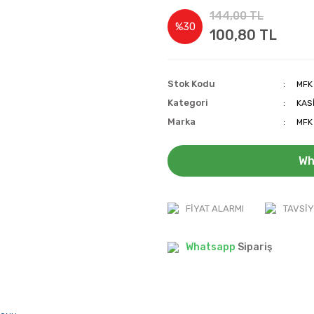
144,00 TL
%30
100,80 TL
Stok Kodu
MFK
Kategori
KAS
Marka
MFK
Wh
FIYAT ALARMI
TAVSIY
Whatsapp
Sipariş