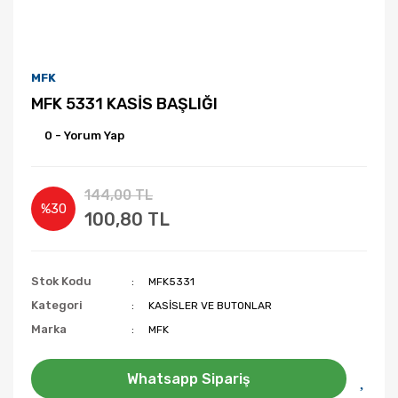
MFK
MFK 5331 KASİS BAŞLIĞI
0 - Yorum Yap
144,00 TL
%30
100,80 TL
Stok Kodu
MFK5331
Kategori
KASİSLER VE BUTONLAR
Marka
MFK
Whatsapp Sipariş