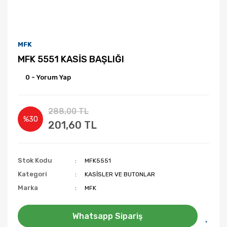
MFK
MFK 5551 KASİS BAŞLIĞI
0 - Yorum Yap
288,00 TL
%30
201,60 TL
Stok Kodu
MFK5551
Kategori
KASİSLER VE BUTONLAR
Marka
MFK
Whatsapp Sipariş