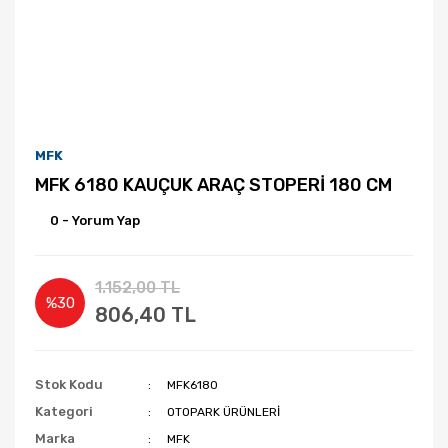
MFK
MFK 6180 KAUÇUK ARAÇ STOPERİ 180 CM
0 - Yorum Yap
1.152,00 TL
%30
806,40 TL
Stok Kodu
MFK6180
Kategori
OTOPARK ÜRÜNLERİ
Marka
MFK